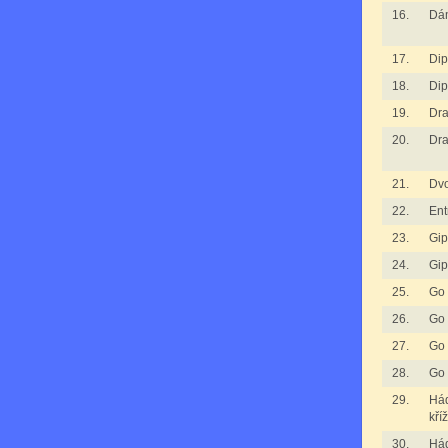
16.
Dá
17.
Dip
18.
Dip
19.
Dra
20.
Dra
21.
Dv
22.
Ent
23.
Gip
24.
Gip
25.
Go
26.
Go
27.
Go
28.
Go
29.
Há
kří
30.
Há