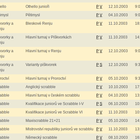
ello
Othello junioři
P
V
12.10.2003
9:
imysl
Pětimysl
P
V
04.10.2003
9:
kvorky a
Bleskové Renju
P
V
11.10.2003
18
nju
kvorky a
Hlavní turnaj v Piškvorkách
P
V
11.10.2003
14
nju
kvorky a
Hlavní turnaj v Renju
P
V
12.10.2003
9:
nju
kvorky a
Varianty piškvorek
P
S
12.10.2003
9:
nju
roctví
Hlavní turnaj v Proroctví
P
V
05.10.2003
9:
abble
Anglický scrabble
P
V
10.10.2003
17
abble
Hlavní turnaj v českém scrabblu
P
V
04.10.2003
13
abble
Kvalifikace juniorů ve Scrabble I-V
P
S
06.10.2003
10
abble
Kvalifikace juniorů ve Scrabble VI
P
V
11.10.2003
10
abble
Maxiscrabble 21×21
P
V
05.10.2003
14
abble
Mistrovství republiky juniorů ve scrabblu
P
V
11.10.2003
13
abble
Německý scrabble
P
V
08.10.2003
16