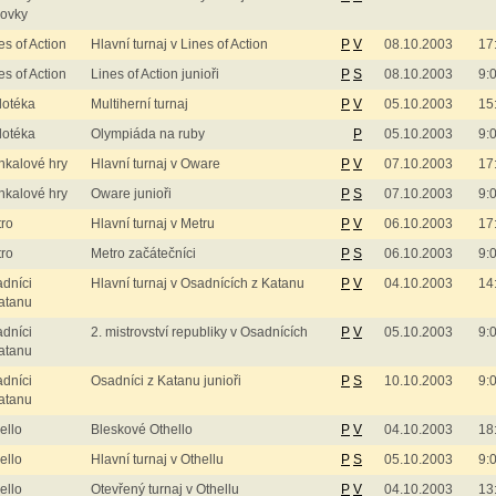
žovky
es of Action
Hlavní turnaj v Lines of Action
P
V
08.10.2003
17
es of Action
Lines of Action junioři
P
S
08.10.2003
9:
dotéka
Multiherní turnaj
P
V
05.10.2003
15
dotéka
Olympiáda na ruby
P
05.10.2003
9:
kalové hry
Hlavní turnaj v Oware
P
V
07.10.2003
17
kalové hry
Oware junioři
P
S
07.10.2003
9:
ro
Hlavní turnaj v Metru
P
V
06.10.2003
17
ro
Metro začátečníci
P
S
06.10.2003
9:
dníci
Hlavní turnaj v Osadnících z Katanu
P
V
04.10.2003
14
atanu
dníci
2. mistrovství republiky v Osadnících
P
V
05.10.2003
9:
atanu
dníci
Osadníci z Katanu junioři
P
S
10.10.2003
9:
atanu
ello
Bleskové Othello
P
V
04.10.2003
18
ello
Hlavní turnaj v Othellu
P
S
05.10.2003
9:
ello
Otevřený turnaj v Othellu
P
V
04.10.2003
13