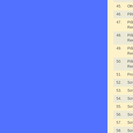
45.
Oth
46.
Pět
47.
Piš
Re
48.
Piš
Re
49.
Piš
Re
50.
Piš
Re
51.
Pro
52.
Scr
53.
Scr
54.
Scr
55.
Scr
56.
Scr
57.
Scr
58.
Scr