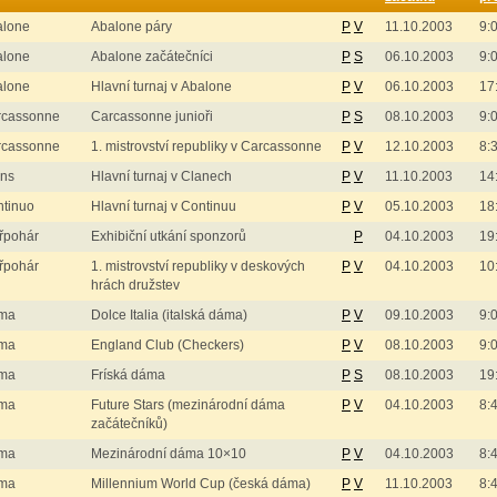
alone
Abalone páry
P
V
11.10.2003
9:
alone
Abalone začátečníci
P
S
06.10.2003
9:
alone
Hlavní turnaj v Abalone
P
V
06.10.2003
17
rcassonne
Carcassonne junioři
P
S
08.10.2003
9:
rcassonne
1. mistrovství republiky v Carcassonne
P
V
12.10.2003
8:
ans
Hlavní turnaj v Clanech
P
V
11.10.2003
14
tinuo
Hlavní turnaj v Continuu
P
V
05.10.2003
18
řpohár
Exhibiční utkání sponzorů
P
04.10.2003
19
řpohár
1. mistrovství republiky v deskových
P
V
04.10.2003
10
hrách družstev
ma
Dolce Italia (italská dáma)
P
V
09.10.2003
9:
ma
England Club (Checkers)
P
V
08.10.2003
9:
ma
Fríská dáma
P
S
08.10.2003
19
ma
Future Stars (mezinárodní dáma
P
V
04.10.2003
8:
začátečníků)
ma
Mezinárodní dáma 10×10
P
V
04.10.2003
8:
ma
Millennium World Cup (česká dáma)
P
V
11.10.2003
8: