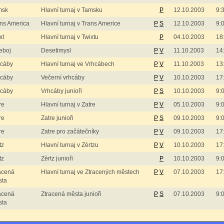
msk
Hlavní turnaj v Tamsku
P
12.10.2003
9:
ns America
Hlavní turnaj v Trans Americe
P
S
12.10.2003
9:
xt
Hlavní turnaj v Twixtu
P
04.10.2003
18
eboj
Desetimysl
P
V
11.10.2003
14
hcáby
Hlavní turnaj ve Vrhcábech
P
V
11.10.2003
13
hcáby
Večerní vrhcáby
P
V
10.10.2003
17
hcáby
Vrhcáby junioři
P
S
10.10.2003
9:
re
Hlavní turnaj v Zatre
P
V
05.10.2003
9:
re
Zatre junioři
P
S
09.10.2003
9:
re
Zatre pro začátečníky
P
V
09.10.2003
17
tz
Hlavní turnaj v Zèrtzu
P
V
10.10.2003
17
tz
Zèrtz junioři
P
10.10.2003
9:
acená
Hlavní turnaj ve Ztracených městech
P
V
07.10.2003
17
sta
acená
Ztracená města junioři
P
S
07.10.2003
9:
sta