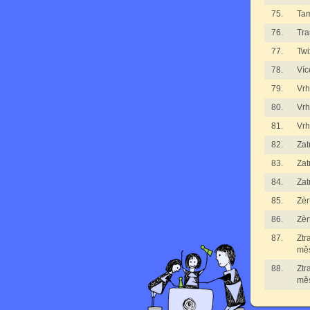
75.
Ta
76.
Tra
77.
Twi
78.
Víc
79.
Vr
80.
Vr
81.
Vr
82.
Zat
83.
Zat
84.
Zat
85.
Zèr
86.
Zèr
87.
Ztr
mě
88.
Ztr
mě