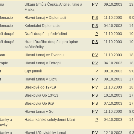
ma
Utkání týmů z Česka, Anglie, Itálie a
P
V
09.10.2003
13
Fríska
lomacie
Hlavní turnaj v Diplomacii
P
S
11.10.2003
9:
lomacie
Koloniální Diplomacie
P
S
04.10.2003
14
čí doupě
Dračí doupě – předvádění
P
11.10.2003
10
čí doupě
Hraní Dračího doupěte pro úplné
P
S
11.10.2003
10
začátečníky
onn
Hlavní turnaj ve Dvonnu
P
V
11.10.2003
18
ropie
Hlavní turnaj v Entropii
P
V
04.10.2003
18
f
Gipf junioři
P
09.10.2003
9:
f
Hlavní turnaj v Gipfu
P
V
09.10.2003
17
Bleskové go 19×19
P
V
11.10.2003
18
Bleskovka Go 13×13
P
S
10.10.2003
17
Bleskovka Go 9x9
P
S
07.10.2003
17
Hlavní turnaj v Go
P
V
11.10.2003
8:
danky a
Hádankářské celotýdenní klání
P
04.10.2003
14
žovky
danky a
Hlavní křížovkářský turnaj
P
V
12.10.2003
9: