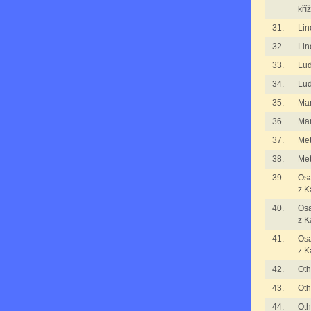
kří
31.
Lin
32.
Lin
33.
Lu
34.
Lu
35.
Man
36.
Man
37.
Met
38.
Met
39.
Osa
z K
40.
Osa
z K
41.
Osa
z K
42.
Oth
43.
Oth
44.
Oth