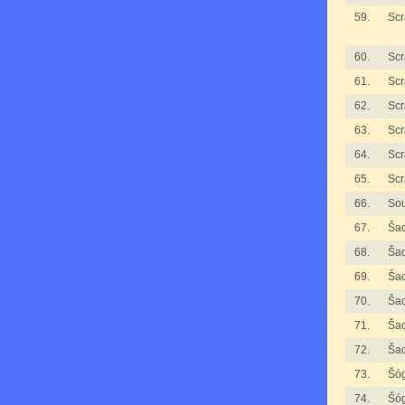
59.
Scr
60.
Scr
61.
Scr
62.
Scr
63.
Scr
64.
Scr
65.
Scr
66.
Sou
67.
Ša
68.
Ša
69.
Ša
70.
Ša
71.
Ša
72.
Ša
73.
Šóg
74.
Šóg