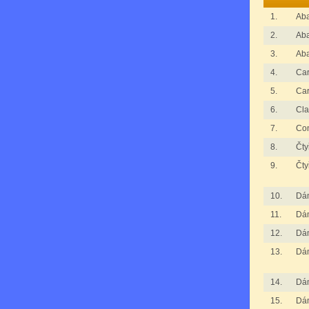
1.
Ab
2.
Ab
3.
Ab
4.
Ca
5.
Ca
6.
Cl
7.
Con
8.
Čty
9.
Čty
10.
Dá
11.
Dá
12.
Dá
13.
Dá
14.
Dá
15.
Dá