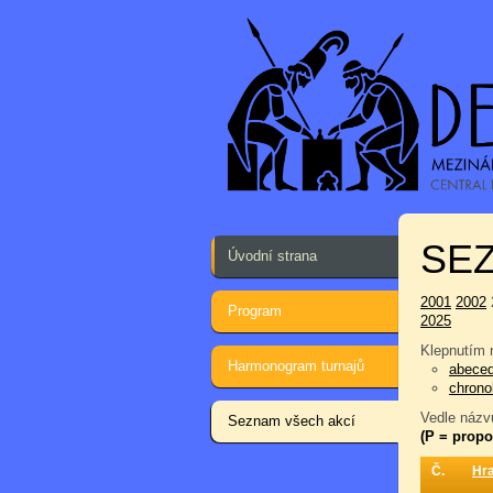
SEZ
Úvodní strana
2001
2002
Program
2025
Klepnutím n
Harmonogram turnajů
abece
chrono
Vedle názvu
Seznam všech akcí
(P = propo
Č.
Hr