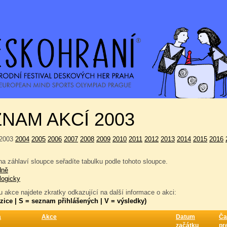
NAM AKCÍ 2003
2003
2004
2005
2006
2007
2008
2009
2010
2011
2012
2013
2014
2015
2016
a záhlaví sloupce seřadíte tabulku podle tohoto sloupce.
dně
logicky
 akce najdete zkratky odkazující na další informace o akci:
zice | S = seznam přihlášených | V = výsledky)
a
Akce
Datum
Ča
začátku
pr