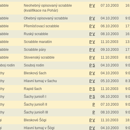
abble
Neohebný opisovaný scrabble
P
V
07.10.2003
16
(kvalifikace na Pohár)
abble
Ohebný opisovaný scrabble
P
V
04.10.2003
9:
abble
Přemísťovací scrabble
P
V
06.10.2003
17
abble
Ruský scrabble
P
V
08.10.2003
16
abble
Scrabble maratón
P
V
11.10.2003
13
abble
Scrabble páry
P
V
09.10.2003
17
abble
Slovenský scrabble
P
V
11.10.2003
8:
boj rodin
Souboj rodin
P
S
04.10.2003
9:
chy
Bleskový šach
P
V
04.10.2003
9:
chy
Hlavní turnaj v šachu
P
V
05.10.2003
8:
chy
Rapid šach
P
S
11.10.2003
9:
chy
Šachy junioři I
P
S
06.10.2003
9:
chy
Šachy junioři II
P
07.10.2003
9:
chy
Šachy junioři III
P
08.10.2003
9:
i
Bleskové Šógi
P
V
11.10.2003
18
i
Hlavní turnaj v Šógi
P
V
04.10.2003
9: