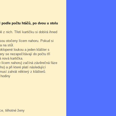
ol podle počtu htáčů, po dvou u stolu
 z nich. Třetí kartičku si dobírá ihned
jsou otočeny lícem nahoru. Pokud si
a na stůl.
bklopené loukou a jeden klášter s
ery se nezapočítávají do počtu tří
á nová kartička.
é lícem nahoru) začíná závěrečná fáze
ho) a při které platí následující
musí zahrát některý z klášterů.
 hodiny
ce, těhotné ženy