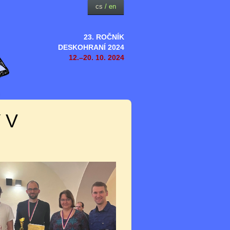
cs
/
en
23. ROČNÍK
DESKOHRANÍ 2024
12.–20. 10. 2024
 V