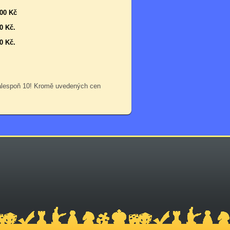
000 Kč
0 Kč.
0 Kč.
 alespoň 10! Kromě uvedených cen