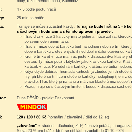
body, rozdíl herních bodů, Buchholz
:
4 - 5 podle počtu hráčů
y:
25 min na hráče
a:
Turnaje se může zúčastnit každý.
Turnaj se bude hrát na 5 - 6 k
s šachovými hodinami a s těmito úpravami pravidel:
Hráč drží v ruce 3 kartičky místo jedné a může zahrát kteroukoli
po svém odehraném tahu.
Hráč si může dobrat kartičku buď náhodnou nebo ze tří, které 
dobere kartičku z otevřených, ihned doplní další otevřenou kart
Kromě tří karet v ruce má hráč ještě k dispozici dva kláštery o
cestou. Ty může použít kdykoliv jako klasickou kartičku. Klášt
kartiček v ruce. Po odehrání kartičky kláštera se tudíž nedobír
Když dojde dobírací hromada kartiček (a zbudou jen tři otočen
hry, při které se tři lícem otočené kartičky nedoplňují (není z če
pravidlo: Hráč který je na tahu a má více klášterů než soupeř, 
Pozor, hraje se s časovým limitem, budou k dispozici šachové
tor:
Duha DĚSÍR - projekt Deskohraní
:
é:
120 / 100 / 80 Kč
(normální / zlevněné / děti do 12 let)
„zlevněné“
= studenti, důchodci, ZTP, členové pořádající organiza
Sleva 20 % pro hráče, kteří se přihlásí a zaplatí do 01.10.2024.