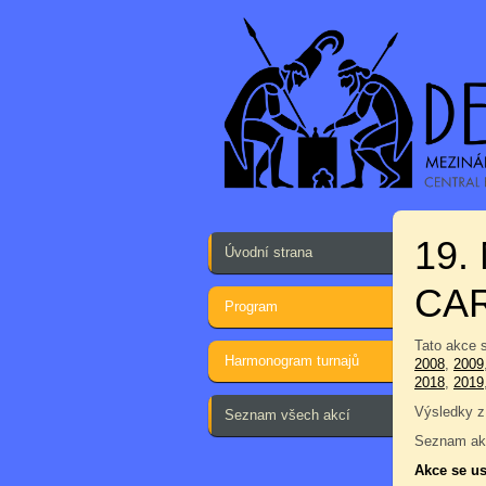
19.
Úvodní strana
CA
Program
Tato akce 
Harmonogram turnajů
2008
,
2009
2018
,
2019
Výsledky z
Seznam všech akcí
Seznam akc
Akce se us