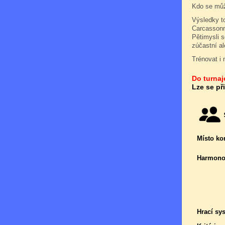
Kdo se můž
Výsledky t
Carcassonn
Pětimysli s
zúčastní a
Trénovat i 
Do turnaje
Lze se př
Místo ko
Harmono
Hrací sy