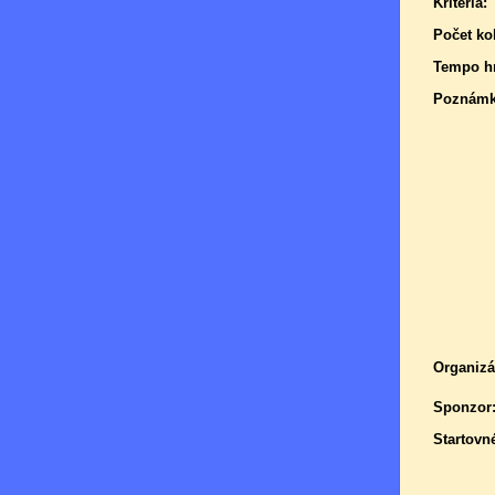
Kritéria:
Počet kol
Tempo hr
Poznámk
Organizá
Sponzor
Startovn