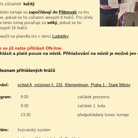
e zúčastnit:
každý
ohoto turnaje se
započítávají do
Pětimysli
za hru
e, pokud se ho zúčastní alespoň 8 hráčů. Pro účely
e tento turnaj považuje za
velký,
pokud se ho
lespoň 16 hráčů.
naučit se pravidla lze v rámci
Ludotéky
.
 se již nelze přihlásit ON-line.
ihlásit a platit pouze na místě. Přihlašování na místě je možné jen
nání:
vchod A, místnost č. 231, Klementinum, Praha 1 - Staré Město
gram:
9:00
začátek prezence
9:30
začátek 1. kola
13:30
předpokládaný konec turnaje
stém:
švýcarský systém