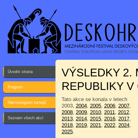
VÝSLEDKY 2.
Úvodní strana
REPUBLIKY V
Program
Tato akce se konala v letech
Harmonogram turnajů
2003,
2004
,
2005
,
2006
,
2007
,
2008
,
2009
,
2010
,
2011
,
2012
,
Seznam všech akcí
2013
,
2014
,
2015
,
2016
,
2017
,
2018
,
2019
,
2021
,
2022
,
2024
,
2025
.