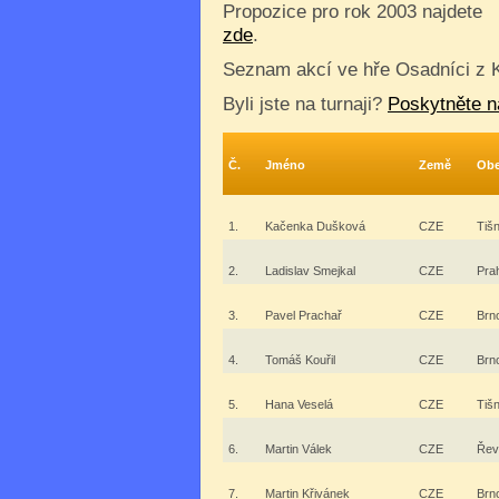
Propozice pro rok 2003 najdete
zde
.
Seznam akcí ve hře Osadníci z 
Byli jste na turnaji?
Poskytněte n
Č.
Jméno
Země
Ob
1.
Kačenka Dušková
CZE
Tiš
2.
Ladislav Smejkal
CZE
Pra
3.
Pavel Prachař
CZE
Brn
4.
Tomáš Kouřil
CZE
Brn
5.
Hana Veselá
CZE
Tiš
6.
Martin Válek
CZE
Řev
7.
Martin Křivánek
CZE
Brn