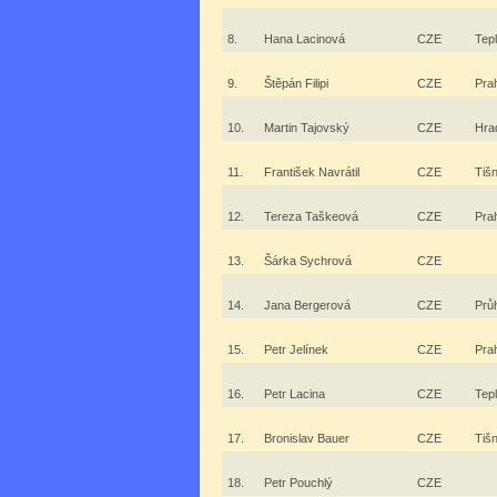
8.
Hana Lacinová
CZE
Tepl
9.
Štěpán Filipi
CZE
Pra
10.
Martin Tajovský
CZE
Hra
11.
František Navrátil
CZE
Tiš
12.
Tereza Taškeová
CZE
Pra
13.
Šárka Sychrová
CZE
14.
Jana Bergerová
CZE
Prů
15.
Petr Jelínek
CZE
Pra
16.
Petr Lacina
CZE
Tepl
17.
Bronislav Bauer
CZE
Tiš
18.
Petr Pouchlý
CZE