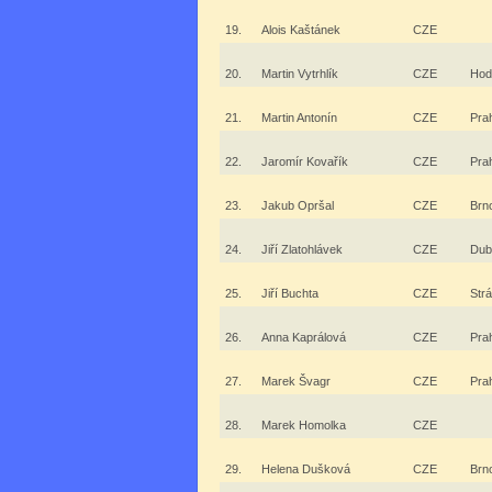
19.
Alois Kaštánek
CZE
20.
Martin Vytrhlík
CZE
Hod
21.
Martin Antonín
CZE
Pra
22.
Jaromír Kovařík
CZE
Pra
23.
Jakub Opršal
CZE
Brn
24.
Jiří Zlatohlávek
CZE
Dub
25.
Jiří Buchta
CZE
Str
26.
Anna Kaprálová
CZE
Pra
27.
Marek Švagr
CZE
Pra
28.
Marek Homolka
CZE
29.
Helena Dušková
CZE
Brn