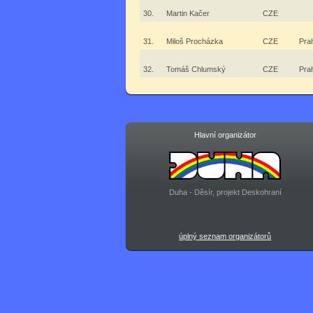
30.
Martin Kačer
CZE
31.
Miloš Procházka
CZE
Pra
32.
Tomáš Chlumský
CZE
Pra
Hlavní organizátor
Duha - Děsír, projekt Deskohraní
úplný seznam organizátorů