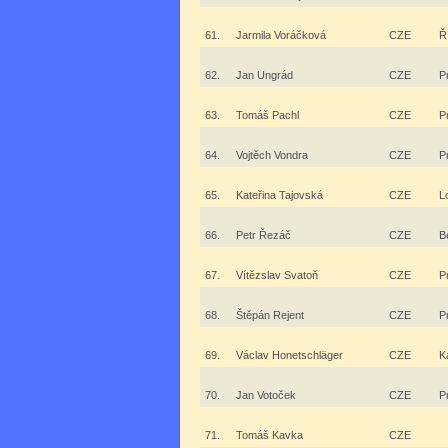
61.
Jarmila Voráčková
CZE
Ř
62.
Jan Ungrád
CZE
P
63.
Tomáš Pachl
CZE
P
64.
Vojtěch Vondra
CZE
P
65.
Kateřina Tajovská
CZE
L
66.
Petr Řezáč
CZE
B
67.
Vítězslav Svatoň
CZE
P
68.
Štěpán Rejent
CZE
P
69.
Václav Honetschläger
CZE
K
70.
Jan Votoček
CZE
P
71.
Tomáš Kavka
CZE