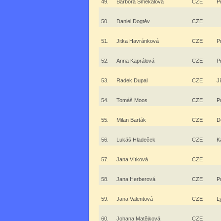
49.
Barbora Smekalová
CZE
P
50.
Daniel Dogtěv
CZE
51.
Jitka Havránková
CZE
P
52.
Anna Kaprálová
CZE
P
53.
Radek Dupal
CZE
J
54.
Tomáš Moos
CZE
P
55.
Milan Barták
CZE
D
56.
Lukáš Hladeček
CZE
K
57.
Jana Vítková
CZE
58.
Jana Herberová
CZE
P
59.
Jana Valentová
CZE
L
60.
Johana Matějková
CZE