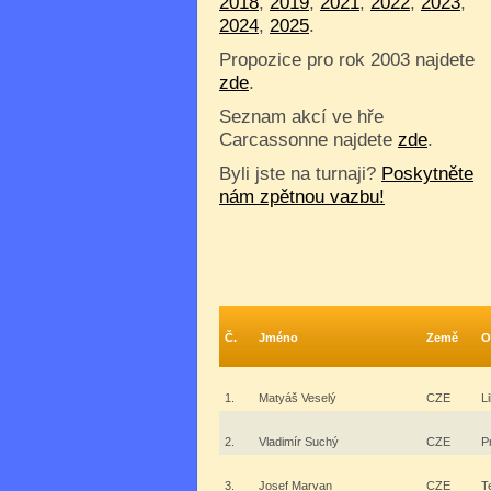
2018
,
2019
,
2021
,
2022
,
2023
,
2024
,
2025
.
Propozice pro rok 2003 najdete
zde
.
Seznam akcí ve hře
Carcassonne najdete
zde
.
Byli jste na turnaji?
Poskytněte
nám zpětnou vazbu!
Č.
Jméno
Země
O
1.
Matyáš Veselý
CZE
L
2.
Vladimír Suchý
CZE
P
3.
Josef Marvan
CZE
T