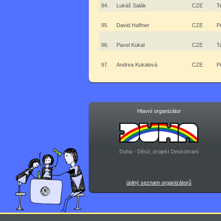
94.
Lukáš Salák
CZE
T
95.
David Haffner
CZE
P
96.
Pavel Kukal
CZE
T
97.
Andrea Kukalová
CZE
P
Hlavní organizátor
Duha - Děsír, projekt Deskohraní
úplný seznam organizátorů