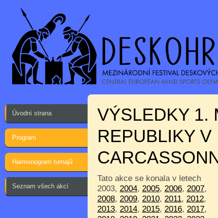
VÝSLEDKY 1.
Úvodní strana
REPUBLIKY V
Program
CARCASSON
Harmonogram turnajů
Tato akce se konala v letech
Seznam všech akcí
2003,
2004
,
2005
,
2006
,
2007
,
2008
,
2009
,
2010
,
2011
,
2012
,
2013
,
2014
,
2015
,
2016
,
2017
,