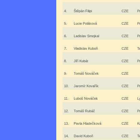
4.
Štěpán Filipi
CZE
P
5.
Lucie Poláková
CZE
P
6.
Ladislav Smejkal
CZE
P
7.
Vladislav Kuboň
CZE
T
8.
Jiří Kubát
CZE
P
9.
Tomáš Nováček
CZE
10.
Jaromír Kovařík
CZE
P
11.
Luboš Nováček
CZE
L
12.
Tomáš Rubáč
CZE
P
13.
Pavla Hladečková
CZE
K
14.
David Kuboň
CZE
T