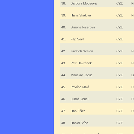
38.
Barbora Moosová
CZE
P
39.
Hana Skálová
CZE
P
40.
Simona Fišerová
CZE
41.
Filip Seyfi
CZE
42.
Jindřich Svatoň
CZE
P
43.
Petr Havránek
CZE
P
44.
Miroslav Koblic
CZE
L
45.
Pavlína Malá
CZE
P
46.
Luboš Vencl
CZE
P
47.
Dan Fišer
CZE
P
48.
Daniel Brída
CZE