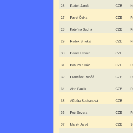
26.
Radek Jareš
CZE
K
27.
Pavel Čejka
CZE
P
28.
Kateřina Suchá
CZE
P
29.
Radek Smekal
CZE
P
30.
Daniel Lehner
CZE
31.
Bohumil Skála
CZE
P
32.
František Rubáč
CZE
P
34.
Alan Paulík
CZE
P
35.
Alžběta Suchanová
CZE
36.
Petr Severa
CZE
P
37.
Marek Jaroš
CZE
S