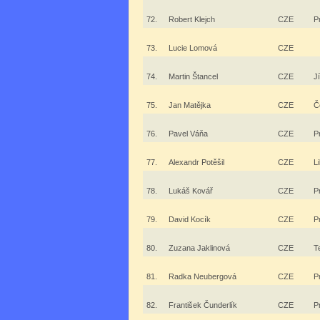
72.
Robert Klejch
CZE
P
73.
Lucie Lomová
CZE
74.
Martin Štancel
CZE
J
75.
Jan Matějka
CZE
Č
76.
Pavel Váňa
CZE
P
77.
Alexandr Potěšil
CZE
L
78.
Lukáš Kovář
CZE
P
79.
David Kocík
CZE
P
80.
Zuzana Jaklinová
CZE
T
81.
Radka Neubergová
CZE
P
82.
František Čunderlík
CZE
P