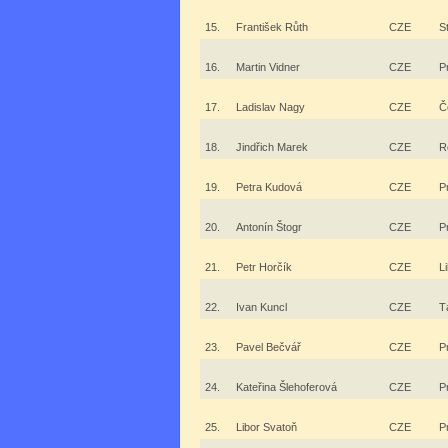
15.
František Růth
CZE
S
16.
Martin Vidner
CZE
P
17.
Ladislav Nagy
CZE
Č
18.
Jindřich Marek
CZE
R
19.
Petra Kudová
CZE
P
20.
Antonín Štogr
CZE
P
21.
Petr Horčík
CZE
L
22.
Ivan Kuncl
CZE
T
23.
Pavel Bečvář
CZE
P
24.
Kateřina Šlehoferová
CZE
P
25.
Libor Svatoň
CZE
P