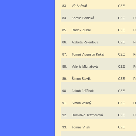
83.
Vít Bečvář
CZE
84.
Kamila Babická
CZE
P
85.
Radek Zukal
CZE
P
86.
Alžběta Rejentová
CZE
P
87.
Tomáš Augustin Kukal
CZE
P
88.
Valerie Mlynářová
CZE
P
89.
Šimon Slavík
CZE
P
90.
Jakub Jeřábek
CZE
91.
Šimon Veselý
CZE
L
92.
Dominika Jettmarová
CZE
P
93.
Tomáš Vítek
CZE