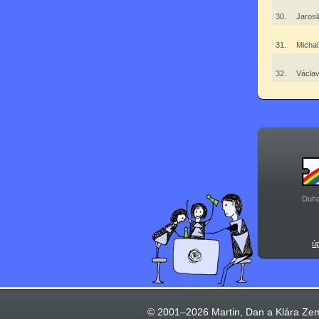
30.
Jaros
31.
Michal
32.
Václa
Duha
ú
© 2001–2026 Martin, Dan a Klára Ze