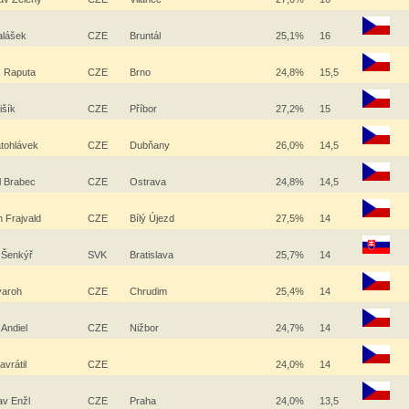
alášek
CZE
Bruntál
25,1%
16
 Raputa
CZE
Brno
24,8%
15,5
išík
CZE
Příbor
27,2%
15
latohlávek
CZE
Dubňany
26,0%
14,5
l Brabec
CZE
Ostrava
24,8%
14,5
 Frajvald
CZE
Bílý Újezd
27,5%
14
l Šenkýř
SVK
Bratislava
25,7%
14
varoh
CZE
Chrudim
25,4%
14
 Andiel
CZE
Nižbor
24,7%
14
avrátil
CZE
24,0%
14
av Enžl
CZE
Praha
24,0%
13,5