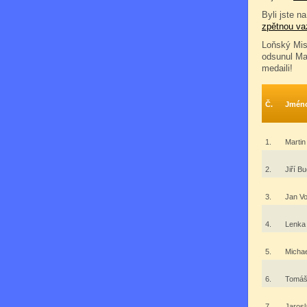
Byli jste na
zpětnou va
Loňský Mist
odsunul Ma
medaili!
Č.
Jmén
1.
Martin
2.
Jiří B
3.
Jan Vo
4.
Lenka
5.
Micha
6.
Tomáš
7.
Jaros