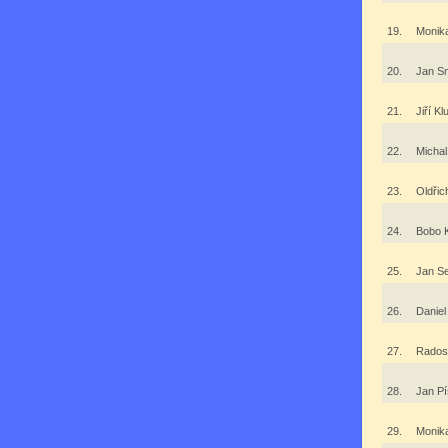
19.
Monik
20.
Jan S
21.
Jiří K
22.
Michal
23.
Oldřic
24.
Bobo 
25.
Jan S
26.
Danie
27.
Rados
28.
Jan P
29.
Monika