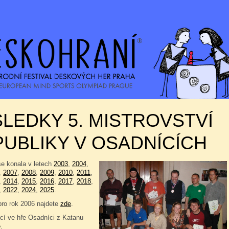
LEDKY 5. MISTROVSTVÍ
UBLIKY V OSADNÍCÍCH
se konala v letech
2003
,
2004
,
,
2007
,
2008
,
2009
,
2010
,
2011
,
,
2014
,
2015
,
2016
,
2017
,
2018
,
,
2022
,
2024
,
2025
.
pro rok 2006 najdete
zde
.
í ve hře Osadníci z Katanu
e
.