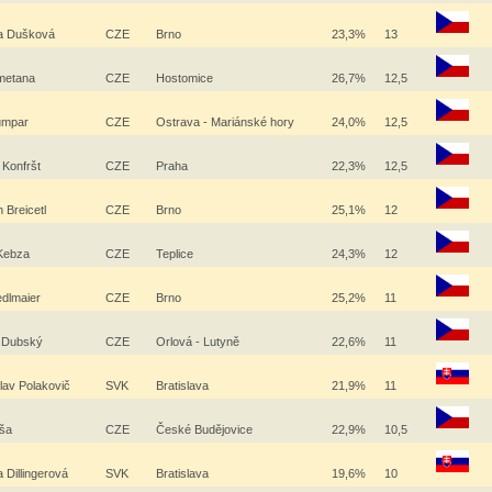
a Dušková
CZE
Brno
23,3%
13
metana
CZE
Hostomice
26,7%
12,5
lumpar
CZE
Ostrava - Mariánské hory
24,0%
12,5
 Konfršt
CZE
Praha
22,3%
12,5
h Breicetl
CZE
Brno
25,1%
12
Kebza
CZE
Teplice
24,3%
12
edlmaier
CZE
Brno
25,2%
11
l Dubský
CZE
Orlová - Lutyně
22,6%
11
lav Polakovič
SVK
Bratislava
21,9%
11
íša
CZE
České Budějovice
22,9%
10,5
 Dillingerová
SVK
Bratislava
19,6%
10