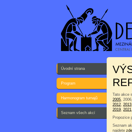
VÝS
Úvodní strana
REP
Program
Tato akce 
Harmonogram turnajů
2005
, 2006
2012
,
2013
2019
,
2021
Seznam všech akcí
Propozice 
Seznam akc
najdete
zd