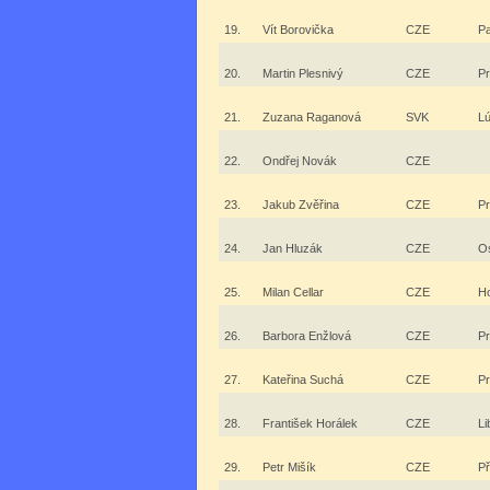
19.
Vít Borovička
CZE
Pa
20.
Martin Plesnivý
CZE
P
21.
Zuzana Raganová
SVK
L
22.
Ondřej Novák
CZE
23.
Jakub Zvěřina
CZE
P
24.
Jan Hluzák
CZE
O
25.
Milan Cellar
CZE
H
26.
Barbora Enžlová
CZE
P
27.
Kateřina Suchá
CZE
P
28.
František Horálek
CZE
Li
29.
Petr Mišík
CZE
Př