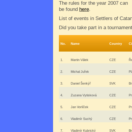
The rules for the year 2007 can
be found
here
.
List of events in Settlers of Cat
Did you take part in a tournamen
No.
Name
Country
Ci
1.
Martin Válek
CZE
Ř
2.
Michal Juřek
CZE
Pl
3.
Daniel Šenkýř
SVK
Br
4.
Zuzana Vytisková
CZE
P
5.
Jan Vorlíček
CZE
P
6.
Vladimír Suchý
CZE
P
7.
Vladimír Kubrický
SVK
Br