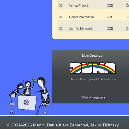
30.
Verica Píšová
CZE
Če
31.
Daniel Makovička
CZE
Ku
32.
Jarmila Konečná
CZE
O
Main Organizer
Duha - Děsír, projekt Deskohraní
full list of orgaizers
© 2001–2026 Martin, Dan a Klára Zemanovi, Jakub Těšínský