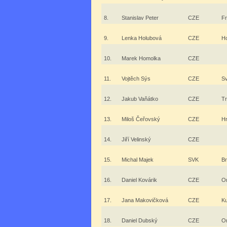
8.
Stanislav Peter
CZE
F
9.
Lenka Holubová
CZE
H
10.
Marek Homolka
CZE
11.
Vojtěch Sýs
CZE
Sv
12.
Jakub Vaňátko
CZE
Tr
13.
Miloš Čeřovský
CZE
Hr
14.
Jiří Velinský
CZE
15.
Michal Majek
SVK
Br
16.
Daniel Kovárik
CZE
Or
17.
Jana Makovičková
CZE
Ku
18.
Daniel Dubský
CZE
Or