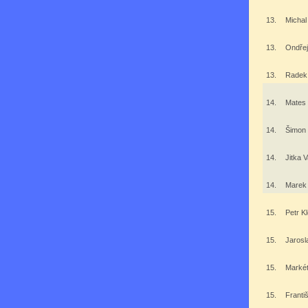
13.
Michal
13.
Ondřej
13.
Radek
14.
Mates
14.
Šimon
14.
Jitka 
14.
Marek
15.
Petr K
15.
Jaros
15.
Marké
15.
Franti