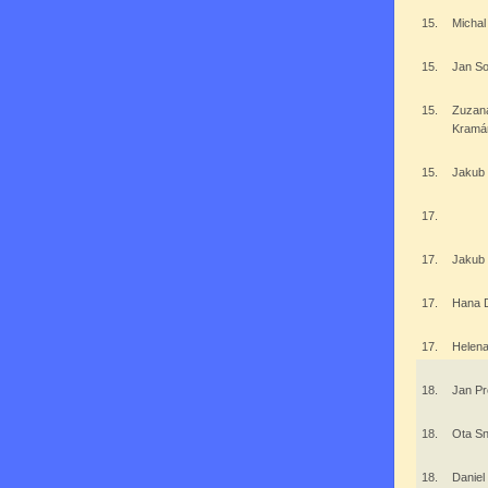
15.
Micha
15.
Jan S
15.
Zuzan
Kramá
15.
Jakub
17.
17.
Jakub
17.
Hana 
17.
Helen
18.
Jan P
18.
Ota S
18.
Daniel