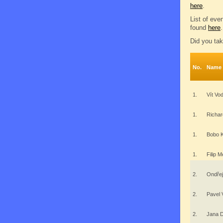
here
.
List of eve
found
here
.
Did you tak
No.
Name
1.
Vít Vo
1.
Richar
1.
Bobo 
1.
Filip 
2.
Ondře
2.
Pavel
2.
Jana 