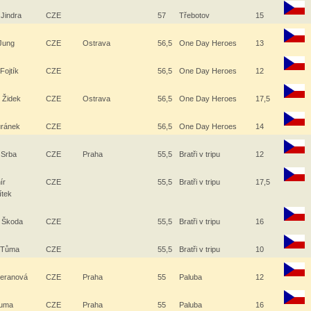
 Jindra
CZE
57
Třebotov
15
 Jung
CZE
Ostrava
56,5
One Day Heroes
13
 Fojtík
CZE
56,5
One Day Heroes
12
 Židek
CZE
Ostrava
56,5
One Day Heroes
17,5
Juránek
CZE
56,5
One Day Heroes
14
 Srba
CZE
Praha
55,5
Bratři v tripu
12
ír
CZE
55,5
Bratři v tripu
17,5
ítek
 Škoda
CZE
55,5
Bratři v tripu
16
 Tůma
CZE
55,5
Bratři v tripu
10
Beranová
CZE
Praha
55
Paluba
12
auma
CZE
Praha
55
Paluba
16