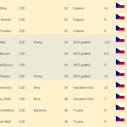
 Bída
CZE
42
Outpost
14
 Burkert
CZE
42
Outpost
8
 Pustina
CZE
42
Outpost
8
 Rak
CZE
Praha
39
3872 goblinů
13,5
 Buryan
CZE
39
3872 goblinů
9,5
Vašíčková
CZE
39
3872 goblinů
6
 Štěpán
CZE
Praha
39
3872 goblinů
10
lenovský
CZE
Brno
38
Vykulené můry
12
lav Zůda
CZE
Brno
38
Vykulené můry
7
ta Wolfová
CZE
Bukovina
38
T.Lamy
9
šek Wolf
CZE
38
T.Lamy
9