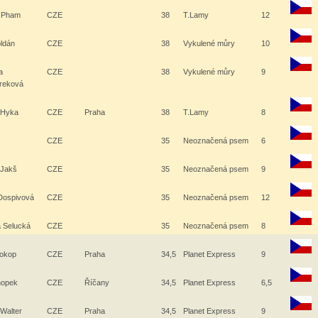
l Pham
CZE
38
T.Lamy
12
oldán
CZE
38
Vykulené můry
10
a
CZE
38
Vykulené můry
9
reková
 Hyka
CZE
Praha
38
T.Lamy
8
CZE
35
Neoznačená psem
6
 Jakš
CZE
35
Neoznačená psem
9
Dospivová
CZE
35
Neoznačená psem
12
a Selucká
CZE
35
Neoznačená psem
8
rokop
CZE
Praha
34,5
Planet Express
9
nopek
CZE
Říčany
34,5
Planet Express
6,5
 Walter
CZE
Praha
34,5
Planet Express
9