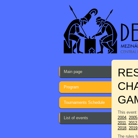
RE
Main page
CHA
Program
GA
Tournaments Schedule
This event 
2004
,
2005
List of events
2011
,
2012
2018
,
2019
The rules f