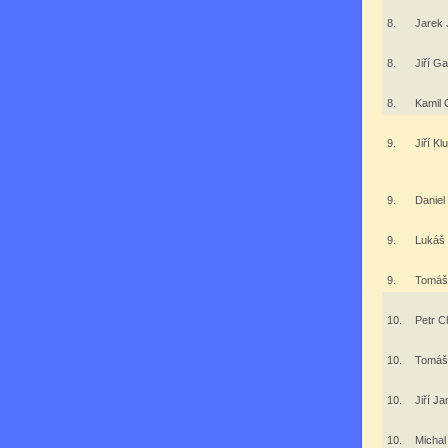
8.
Jarek 
8.
Jiří G
8.
Kamil 
9.
Jiří K
9.
Daniel
9.
Lukáš
9.
Tomáš
10.
Petr C
10.
Tomáš
10.
Jiří J
10.
Michal