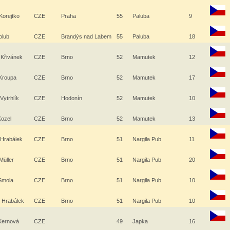
Korejtko
CZE
Praha
55
Paluba
9
olub
CZE
Brandýs nad Labem
55
Paluba
18
 Křivánek
CZE
Brno
52
Mamutek
12
 Kroupa
CZE
Brno
52
Mamutek
17
 Vytrhlík
CZE
Hodonín
52
Mamutek
10
Kozel
CZE
Brno
52
Mamutek
13
 Hrabálek
CZE
Brno
51
Nargila Pub
11
Müller
CZE
Brno
51
Nargila Pub
20
 Smola
CZE
Brno
51
Nargila Pub
10
j Hrabálek
CZE
Brno
51
Nargila Pub
10
 Kernová
CZE
49
Japka
16