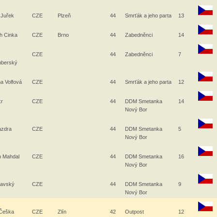
 Juřek
CZE
Plzeň
44
Smrťák a jeho parta
13
ch Cinka
CZE
Brno
44
Zabedněnci
14
CZE
44
Zabedněnci
7
berský
na Volfová
CZE
44
Smrťák a jeho parta
12
kr
CZE
44
DDM Smetanka
14
Nový Bor
azdra
CZE
44
DDM Smetanka
5
Nový Bor
h Mahdal
CZE
44
DDM Smetanka
16
Nový Bor
Ilavský
CZE
44
DDM Smetanka
9
Nový Bor
 Češka
CZE
Zlín
42
Outpost
12