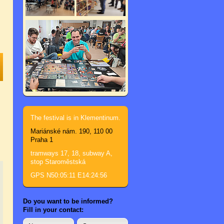
The festival is in Klementinum.
Mariánské nám. 190, 110 00
Praha 1
tramways 17, 18, subway A,
stop Staroměstská
GPS N50:05:11 E14:24:56
Do you want to be informed?
Fill in your contact: