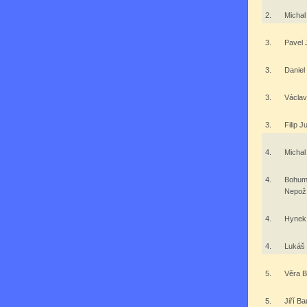
2.
Michal
3.
Pavel
3.
Daniel
3.
Václav
3.
Filip 
4.
Michal
4.
Bohum
Nepož
4.
Hynek
4.
Lukáš
5.
Věra 
5.
Jiří B