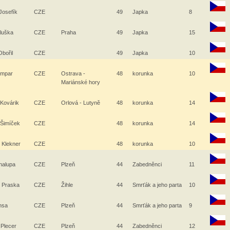
Josefík
CZE
49
Japka
8
aluška
CZE
Praha
49
Japka
15
Obořil
CZE
49
Japka
10
lumpar
CZE
Ostrava -
48
korunka
10
Mariánské hory
 Kovárik
CZE
Orlová - Lutyně
48
korunka
14
 Šimíček
CZE
48
korunka
14
 Klekner
CZE
48
korunka
10
halupa
CZE
Plzeň
44
Zabedněnci
11
 Praska
CZE
Žihle
44
Smrťák a jeho parta
10
ansa
CZE
Plzeň
44
Smrťák a jeho parta
9
 Plecer
CZE
Plzeň
44
Zabedněnci
12