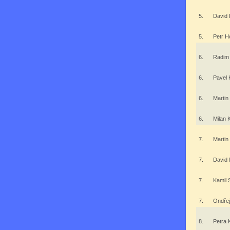
5.
David 
5.
Petr H
6.
Radim
6.
Pavel
6.
Martin
6.
Milan 
7.
Martin
7.
David 
7.
Kamil
7.
Ondře
8.
Petra