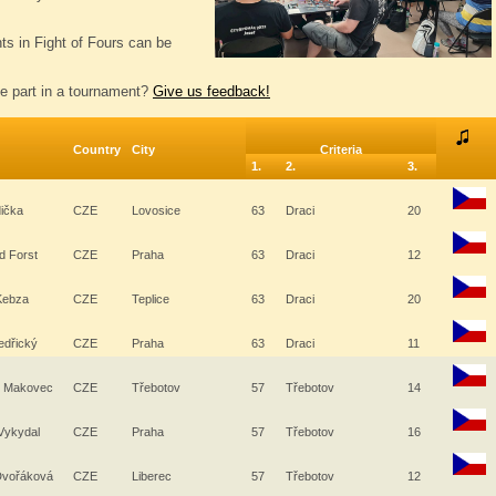
nts in Fight of Fours can be
e part in a tournament?
Give us feedback!
Country
City
Criteria
1.
2.
3.
dička
CZE
Lovosice
63
Draci
20
d Forst
CZE
Praha
63
Draci
12
Kebza
CZE
Teplice
63
Draci
20
Medřický
CZE
Praha
63
Draci
11
j Makovec
CZE
Třebotov
57
Třebotov
14
 Vykydal
CZE
Praha
57
Třebotov
16
Dvořáková
CZE
Liberec
57
Třebotov
12