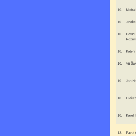
10.
Michal
10.
Jindři
10.
David
Rožum
10.
Kateři
10.
Vít Šá
10.
Jan H
10.
Oldřic
10.
Karel 
13.
Pavel