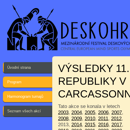
VÝSLEDKY 11
Úvodní strana
REPUBLIKY V
Program
CARCASSON
Harmonogram turnajů
Tato akce se konala v letech
Seznam všech akcí
2003
,
2004
,
2005
,
2006
,
2007
,
2008
,
2009
,
2010
,
2011
,
2012
,
2013,
2014
,
2015
,
2016
,
2017
,