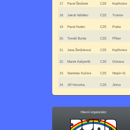
17.
Pavel Šimůnek
CZE
Kopřivnice
18.
Jakub Vaňátko
CZE
Trutnov
19.
Pavel Hudec
CZE
Praha
20.
Tomáš Burda
CZE
Příbor
21.
Jana Šimůnková
CZE
Kopřivnice
22.
Marek Kašperlík
CZE
Ostrava
23.
Stanislav Kučera
CZE
Hlupín 41
24.
Jiří Hovorka
CZE
Jirkov
Hlavní organizátor