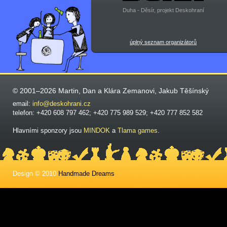
Duha - Děsír, projekt Deskohraní
úplný seznam organizátorů
© 2001–2026 Martin, Dan a Klára Zemanovi, Jakub Těšínský
email:
info@deskohrani.cz
telefon: +420 608 797 462; +420 775 989 529; +420 777 852 582
Hlavními sponzory jsou
MINDOK
a
Tlama games
.
Design © 2010
Handmade Dreams