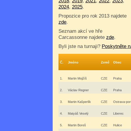
2018
,
2019
,
2021
,
2022
,
2023
,
2024
,
2025
.
Propozice pro rok 2013 najdete
zde
.
Seznam akcí ve hře
Carcassonne najdete
zde
.
Byli jste na turnaji?
Poskytněte n
Č.
Jméno
Země
Obec
1.
Martin Mojžíš
CZE
Praha
2.
Václav Regner
CZE
Praha
3.
Martin Kašperlík
CZE
Ostrava-po
4.
Matyáš Veselý
CZE
Liberec
5.
Martin Boreš
CZE
Hulice