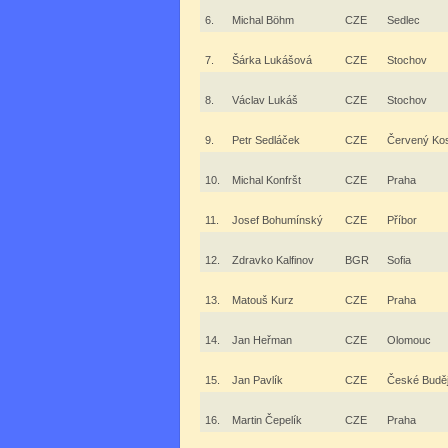
6.
Michal Böhm
CZE
Sedlec
7.
Šárka Lukášová
CZE
Stochov
8.
Václav Lukáš
CZE
Stochov
9.
Petr Sedláček
CZE
Červený Kos
10.
Michal Konfršt
CZE
Praha
11.
Josef Bohumínský
CZE
Příbor
12.
Zdravko Kalfinov
BGR
Sofia
13.
Matouš Kurz
CZE
Praha
14.
Jan Heřman
CZE
Olomouc
15.
Jan Pavlík
CZE
České Buděj
16.
Martin Čepelík
CZE
Praha