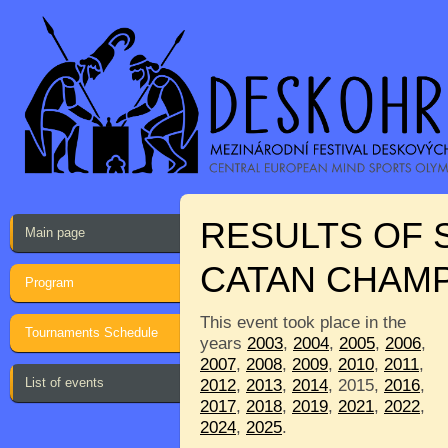
RESULTS OF 
Main page
CATAN CHAMP
Program
This event took place in the
Tournaments Schedule
years
2003
,
2004
,
2005
,
2006
,
2007
,
2008
,
2009
,
2010
,
2011
,
List of events
2012
,
2013
,
2014
, 2015,
2016
,
2017
,
2018
,
2019
,
2021
,
2022
,
2024
,
2025
.