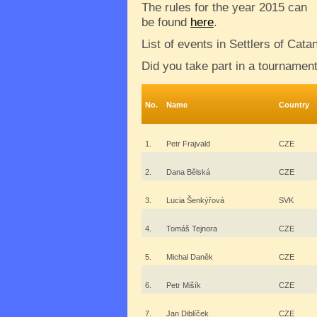
The rules for the year 2015 can
be found
here
.
List of events in Settlers of Cat
Did you take part in a tournamen
No.
Name
Country
1.
Petr Frajvald
CZE
2.
Dana Bělská
CZE
3.
Lucia Šenkýřová
SVK
4.
Tomáš Tejnora
CZE
5.
Michal Daněk
CZE
6.
Petr Mišík
CZE
7.
Jan Diblíček
CZE