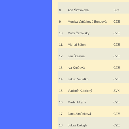
8.
Ada Šimšíková
SVK
9.
Monika Vaňátková Bendová
CZE
10.
Miloš Čeřovský
CZE
11.
Michal Böhm
CZE
12.
Jan Šťastna
CZE
13.
Iva Kročová
CZE
14.
Jakub Vaňátko
CZE
15.
Vladimír Kubrický
SVK
16.
Martin Mojžíš
CZE
17.
Jana Šimůnková
CZE
18.
Lukáš Balogh
CZE