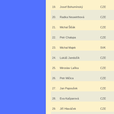
19.
Josef Bohumínský
CZE
20.
Radka Neuwirthová
CZE
21.
Michal Šišák
CZE
22.
Petr Chalupa
CZE
23.
Michal Majek
SVK
24.
Lukáš Jandušík
CZE
25.
Miroslav Laňka
CZE
26.
Petr Mičica
CZE
27.
Jan Papoušek
CZE
28.
Eva Kašparová
CZE
29.
Jiří Hlaváček
CZE