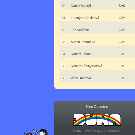
30.
Daniel Šenkýř
SVK
31.
Leontýna Frolíková
CZE
32.
Jan Vorlíček
CZE
33.
Martin Lebduška
CZE
34.
Robert Louda
CZE
35.
Renata Přichystalová
CZE
36.
Věra Uhlířová
CZE
Main Organizer
Duha - Děsír, projekt Deskohraní