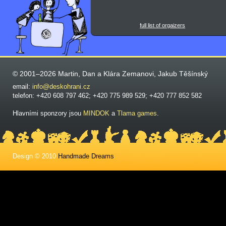
full list of orgaizers
© 2001–2026 Martin, Dan a Klára Zemanovi, Jakub Těšínský
email:
info@deskohrani.cz
telefon: +420 608 797 462; +420 775 989 529; +420 777 852 582
Hlavními sponzory jsou
MINDOK
a
Tlama games
.
Design © 2010
Handmade Dreams