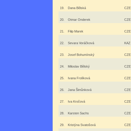
19.
Dana Bělská
CZE
20.
Otmar Onderek
CZE
21.
Filip Marek
CZE
22.
Sevara Voráčková
KAZ
23.
Josef Bohumínský
CZE
24.
Miloslav Bělský
CZE
25.
Ivana Frolíková
CZE
26.
Jana Šimůnková
CZE
27.
Iva Kročová
CZE
28.
Karsten Sachs
CZE
29.
Kristýna Svatošová
CZE