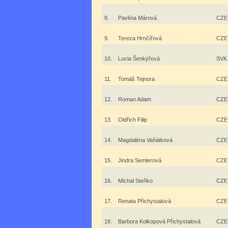
8.
Pavlína Márová
CZE
9.
Tereza Hrnčířová
CZE
10.
Lucia Šenkýřová
SVK
11.
Tomáš Tejnora
CZE
12.
Roman Adam
CZE
13.
Oldřich Filip
CZE
14.
Magdaléna Vaňátková
CZE
15.
Jindra Semlerová
CZE
16.
Michal Steňko
CZE
17.
Renata Přichystalová
CZE
18.
Barbora Kolkopová Přichystalová
CZE