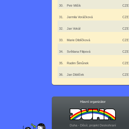
30.
Petr Mišík
CZE
31.
Jarmila Voráčková
CZE
32.
Jan Vokál
CZE
33.
Marie Diblíčková
CZE
34.
Světlana Filipová
CZE
35.
Radim Šimůnek
CZE
36.
Jan Diblíček
CZE
Hlavní organizátor
Duha - Děsír, projekt Deskohraní