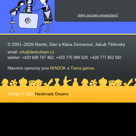
úplný seznam organizátorů
© 2001–2026 Martin, Dan a Klára Zemanovi, Jakub Těšínský
email:
info@deskohrani.cz
telefon: +420 608 797 462; +420 775 989 529; +420 777 852 582
Hlavními sponzory jsou
MINDOK
a
Tlama games
.
Design © 2010
Handmade Dreams