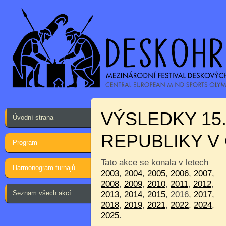
VÝSLEDKY 15
Úvodní strana
REPUBLIKY V
Program
Tato akce se konala v letech
Harmonogram turnajů
2003
,
2004
,
2005
,
2006
,
2007
,
2008
,
2009
,
2010
,
2011
,
2012
,
Seznam všech akcí
2013
,
2014
,
2015
, 2016,
2017
,
2018
,
2019
,
2021
,
2022
,
2024
,
2025
.