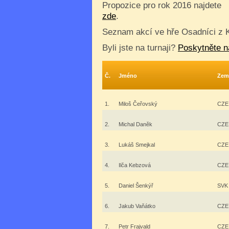
Propozice pro rok 2016 najdete
zde
.
Seznam akcí ve hře Osadníci z 
Byli jste na turnaji?
Poskytněte n
Č.
Jméno
Zem
1.
Miloš Čeřovský
CZE
2.
Michal Daněk
CZE
3.
Lukáš Smejkal
CZE
4.
Ilča Kebzová
CZE
5.
Daniel Šenkýř
SVK
6.
Jakub Vaňátko
CZE
7.
Petr Frajvald
CZE