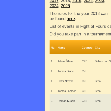
2017
, 2018,
2019
,
2022
,
2023
,
2024
,
2025
.
The rules for the year 2018 can
be found
here
.
List of events in Fight of Fours 
Did you take part in a tournamen
No.
Name
Country
City
1.
Adam Šilhan
CZE
Babice nad S
1.
Tomáš Glanc
CZE
1.
Peter Novák
CZE
Brno
1.
Tomáš Lamser
CZE
Brno
2.
Roman Kusák
CZE
Brno