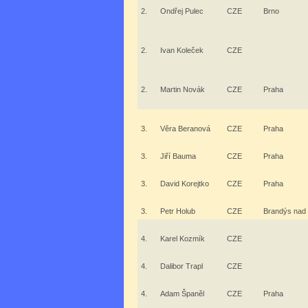
2.
Ondřej Pulec
CZE
Brno
2.
Ivan Koleček
CZE
2.
Martin Novák
CZE
Praha
3.
Věra Beranová
CZE
Praha
3.
Jiří Bauma
CZE
Praha
3.
David Korejtko
CZE
Praha
3.
Petr Holub
CZE
Brandýs nad
4.
Karel Kozmík
CZE
4.
Dalibor Trapl
CZE
4.
Adam Španěl
CZE
Praha