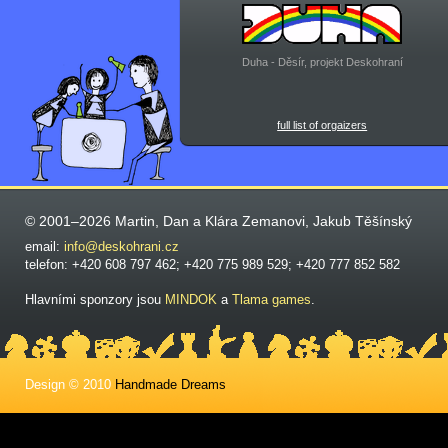
Duha - Děsír, projekt Deskohraní
full list of orgaizers
© 2001–2026 Martin, Dan a Klára Zemanovi, Jakub Těšínský
email:
info@deskohrani.cz
telefon: +420 608 797 462; +420 775 989 529; +420 777 852 582
Hlavními sponzory jsou
MINDOK
a
Tlama games
.
Design © 2010
Handmade Dreams