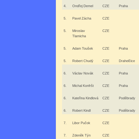
4.
Ondřej Demel
CZE
Praha
5.
Pavel Zácha
CZE
5.
Miroslav
CZE
Tlamicha
5.
Adam Toušek
CZE
Praha
5.
Robert Chudý
CZE
Drahelčice
6.
Václav Novák
CZE
Praha
6.
Michal Konfršt
CZE
Praha
6.
Kateřina Kindlová
CZE
Poděbrady
6.
Robert Kindl
CZE
Poděbrady
7.
Libor Pučok
CZE
7.
Zdeněk Týn
CZE