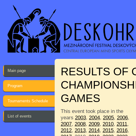
RESULTS OF 
Main page
CHAMPIONSHI
Program
GAMES
Tournaments Schedule
This event took place in the
List of events
years
2003
,
2004
,
2005
,
2006
,
2007
,
2008
,
2009
,
2010
,
2011
,
2012
,
2013
,
2014
,
2015
,
2016
,