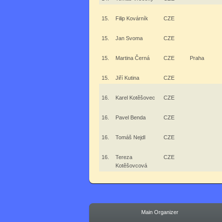
15.
Filip Kovárník
CZE
15.
Jan Svoma
CZE
15.
Martina Černá
CZE
Praha
15.
Jiří Kutina
CZE
16.
Karel Kotěšovec
CZE
16.
Pavel Benda
CZE
16.
Tomáš Nejdl
CZE
16.
Tereza
CZE
Kotěšovcová
Main Organizer