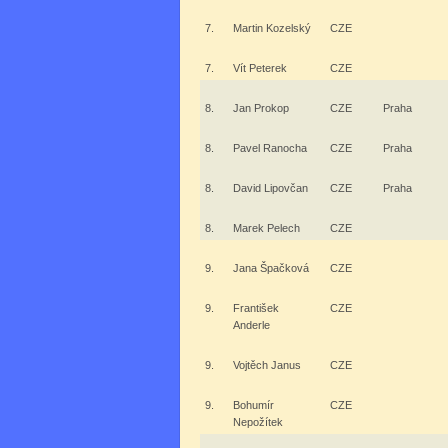
7.
Martin Kozelský
CZE
7.
Vít Peterek
CZE
8.
Jan Prokop
CZE
Praha
8.
Pavel Ranocha
CZE
Praha
8.
David Lipovčan
CZE
Praha
8.
Marek Pelech
CZE
9.
Jana Špačková
CZE
9.
František
CZE
Anderle
9.
Vojtěch Janus
CZE
9.
Bohumír
CZE
Nepožítek