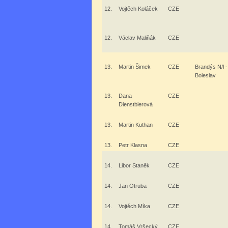
12.
Vojtěch Koláček
CZE
12.
Václav Maliňák
CZE
13.
Martin Šimek
CZE
Brandýs N/l -
Boleslav
13.
Dana
CZE
Dienstbierová
13.
Martin Kuthan
CZE
13.
Petr Klasna
CZE
14.
Libor Staněk
CZE
14.
Jan Otruba
CZE
14.
Vojtěch Míka
CZE
14.
Tomáš Vršecký
CZE