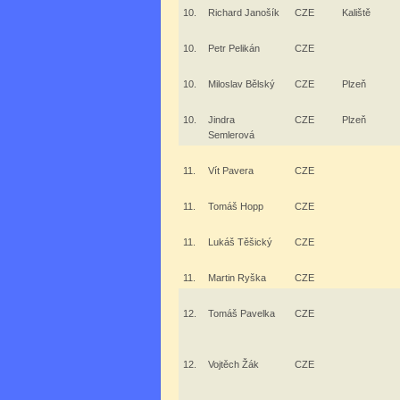
10.
Richard Janošík
CZE
Kaliště
10.
Petr Pelikán
CZE
10.
Miloslav Bělský
CZE
Plzeň
10.
Jindra
CZE
Plzeň
Semlerová
11.
Vít Pavera
CZE
11.
Tomáš Hopp
CZE
11.
Lukáš Těšický
CZE
11.
Martin Ryška
CZE
12.
Tomáš Pavelka
CZE
12.
Vojtěch Žák
CZE