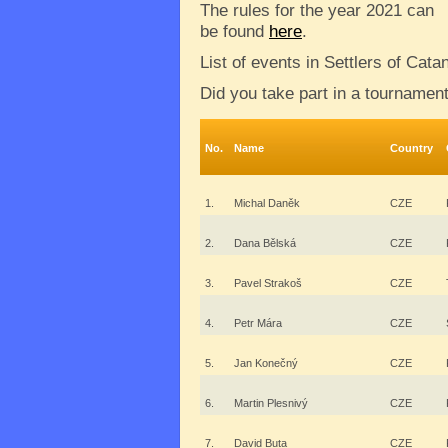
The rules for the year 2021 can
be found
here
.
List of events in Settlers of Cat
Did you take part in a tournamen
No.
Name
Country
1.
Michal Daněk
CZE
2.
Dana Bělská
CZE
3.
Pavel Strakoš
CZE
4.
Petr Mára
CZE
5.
Jan Konečný
CZE
6.
Martin Plesnivý
CZE
7.
David Buta
CZE