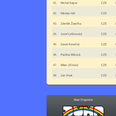
41.
Michal Kajzar
CZE
42.
Nikolas Hél
CZE
43.
Zdeněk Žatečka
CZE
44.
Jozef Leškovský
CZE
45.
David Konečný
CZE
46.
Pavlína Márová
CZE
47.
Milan Jičínský
CZE
48.
Jan Vnuk
CZE
Main Organizer