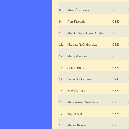
8.
Miloš Čeřovský
CZE
9.
Petr Frajvald
CZE
10.
Monika Vaňátková Bendová
CZE
11.
Martina Rožmberská
CZE
12.
Matěj Vaňátko
CZE
13.
Adrian Buta
CZE
14.
Lucia Šenkýřová
SVK
15.
Zbyněk Filipi
CZE
16.
Magdaléna Vaňátková
CZE
17.
Martin Kuk
CZE
18.
Marek Krása
CZE