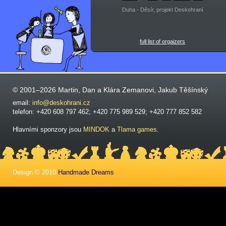
Duha - Děsír, projekt Deskohraní
full list of orgaizers
© 2001–2026 Martin, Dan a Klára Zemanovi, Jakub Těšínský
email:
info@deskohrani.cz
telefon: +420 608 797 462; +420 775 989 529; +420 777 852 582
Hlavními sponzory jsou
MINDOK
a
Tlama games
.
Design © 2010
Handmade Dreams