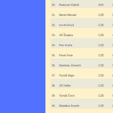
30.
Radovan Gábriš
SVK
31.
Martin Mevald
CZE
32.
Iva Kročová
CZE
33.
Jiří Šnapka
CZE
34.
Petr Kroča
CZE
35.
Pavel Vnuk
CZE
36.
Stanislav Zemach
CZE
37.
Tomáš Bajer
CZE
38.
Jiří Halfar
CZE
39.
Tomáš Čech
CZE
40.
Madalina Scarlet
CZE