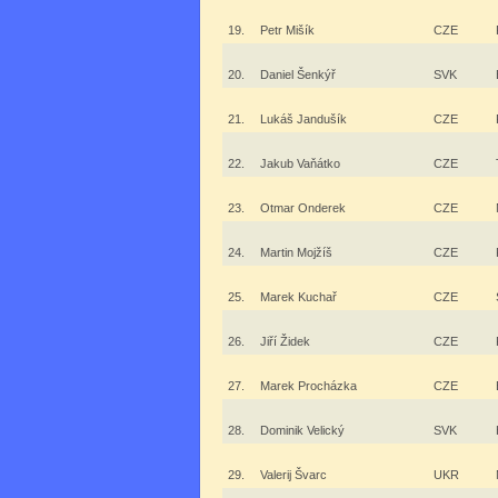
19.
Petr Mišík
CZE
20.
Daniel Šenkýř
SVK
21.
Lukáš Jandušík
CZE
22.
Jakub Vaňátko
CZE
23.
Otmar Onderek
CZE
24.
Martin Mojžíš
CZE
25.
Marek Kuchař
CZE
26.
Jiří Židek
CZE
27.
Marek Procházka
CZE
28.
Dominik Velický
SVK
29.
Valerij Švarc
UKR