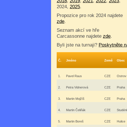
2018
,
2019
,
2021
,
2022
,
2023
,
2024,
2025
.
Propozice pro rok 2024 najdete
zde
.
Seznam akcí ve hře
Carcassonne najdete
zde
.
Byli jste na turnaji?
Poskytněte n
Č.
Jméno
Země
Obec
1.
Pavel Raus
CZE
Ostrov
2.
Petra Vidnerová
CZE
Praha
3.
Martin Mojžíš
CZE
Praha
4.
Martin Čeliňák
CZE
Studén
5.
Martin Boreš
CZE
Hulice