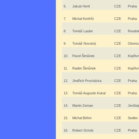
6.
Jakub Hertl
CZE
Praha
7.
Michal Konfršt
CZE
Praha
8.
Tomáš Laube
CZE
Roudni
9.
Tomáš Novotný
CZE
Olomo
10.
Pavel Šimůnek
CZE
Kopřivn
11.
Radim Šimůnek
CZE
Kopřivn
12.
Jindřich Procházka
CZE
Praha
13.
Tomáš Augustin Kukal
CZE
Praha
14.
Martin Zeman
CZE
Jenštej
15.
Michal Böhm
CZE
Sedlec
16.
Robert Scholz
CZE
Praha