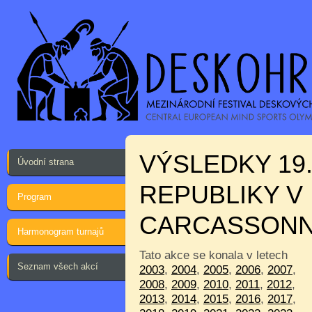
VÝSLEDKY 19
Úvodní strana
REPUBLIKY V
Program
CARCASSON
Harmonogram turnajů
Tato akce se konala v letech
Seznam všech akcí
2003
,
2004
,
2005
,
2006
,
2007
,
2008
,
2009
,
2010
,
2011
,
2012
,
2013
,
2014
,
2015
,
2016
,
2017
,