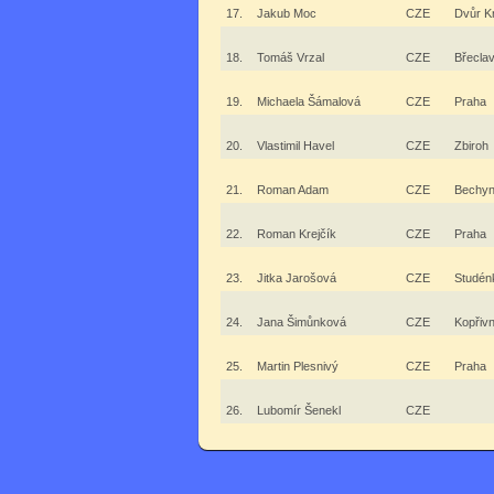
17.
Jakub Moc
CZE
Dvůr K
18.
Tomáš Vrzal
CZE
Břecla
19.
Michaela Šámalová
CZE
Praha
20.
Vlastimil Havel
CZE
Zbiroh
21.
Roman Adam
CZE
Bechy
22.
Roman Krejčík
CZE
Praha
23.
Jitka Jarošová
CZE
Studén
24.
Jana Šimůnková
CZE
Kopřivn
25.
Martin Plesnivý
CZE
Praha
26.
Lubomír Šenekl
CZE