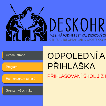
ODPOLEDNÍ A
Úvodní strana
PŘIHLÁŠKA
Program
PŘIHLAŠOVÁNÍ ŠKOL JIŽ
Harmonogram turnajů
Seznam všech akcí