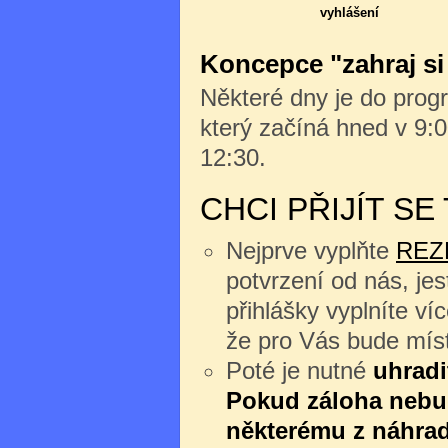
vyhlášení
Koncepce "zahraj si
Některé dny je do progr
který začíná hned v 9:0
12:30.
CHCI PŘIJÍT S
Nejprve vyplňte
REZ
potvrzení od nás, jes
přihlášky vyplníte v
že pro Vás bude míst
Poté je nutné
uhradi
Pokud záloha nebu
některému z náhrad