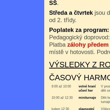
SŠ
.
Středa a čtvrtek
jsou d
od 2. třídy.
Poplatek za program:
Pedagogický doprovod
Platba
zálohy předem 
místě v hotovosti. Podr
VÝSLEDKY Z RO
ČASOVÝ HARM
9:00 až 10:00
volné hraní
V pros
učení her
děti s
10:00 až 12:30
miniturnaje
Děti b
turnaj
kolem 12:30
slavnostní
Vítězo