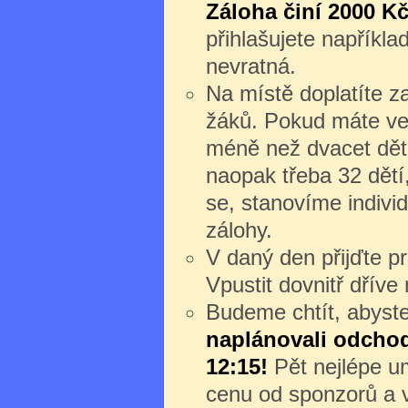
Záloha činí 2000 Kč
přihlašujete napříkl
nevratná.
Na místě doplatíte z
žáků. Pokud máte ve
méně než dvacet dět
naopak třeba 32 dětí
se, stanovíme individ
zálohy.
V daný den přijďte 
Vpustit dovnitř dřív
Budeme chtít, abyste 
naplánovali odchod 
12:15!
Pět nejlépe um
cenu od sponzorů a v