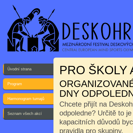
PRO ŠKOLY 
Úvodní strana
ORGANIZOVANÉ 
Program
DNY ODPOLEDN
Harmonogram turnajů
Chcete přijít na Desko
odpoledne? Určitě to j
Seznam všech akcí
kapacitních důvodů byc
pravidla pro skupiny.