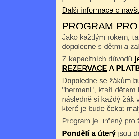
Další informace o náv
PROGRAM PRO Š
Jako každým rokem, tak
dopoledne s dětmi a zah
Z kapacitních důvodů
j
REZERVACE
A PLAT
Dopoledne se žákům b
"hermani", kteří dětem 
následně si každý žák 
které je bude čekat m
Program je určený pro ž
Pondělí a úterý
jsou d