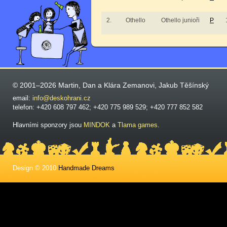
2.
Othello
Othello junioři
P
© 2001–2026 Martin, Dan a Klára Zemanovi, Jakub Těšínský
email:
info@deskohrani.cz
telefon: +420 608 797 462; +420 775 989 529; +420 777 852 582
Hlavními sponzory jsou
MINDOK
a
Tlama games
.
Design © 2010
Handmade Dreams