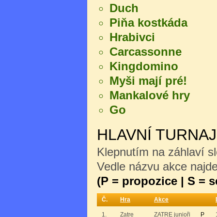
Duch
Piňa kostkáda
Hrabivci
Carcassonne
Kingdomino
Myši mají pré!
Mankalové hry
Go
HLAVNÍ TURNA
Klepnutím na záhlaví sl
Vedle názvu akce najdet
(P = propozice | S = 
Č.
Hra
Akce
1.
Zatre
ZATRE junioři
P