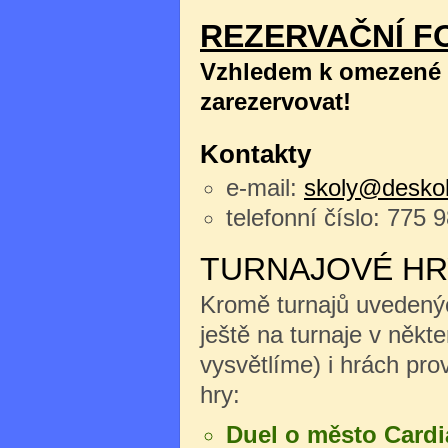
REZERVAČNÍ F
Vzhledem k omezené k
zarezervovat!
Kontakty
e-mail:
skoly@deskoh
telefonní číslo: 775 
TURNAJOVÉ HR
Kromě turnajů uvedenýc
ještě na turnaje v něk
vysvětlíme) i hrách pro
hry:
Duel o město Cardi