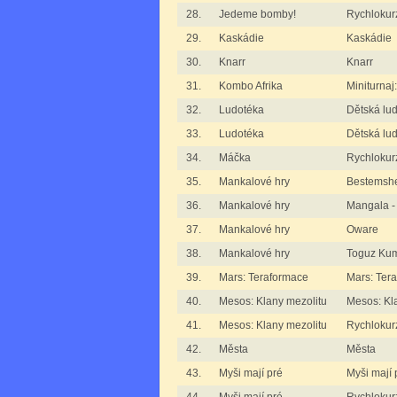
28.
Jedeme bomby!
Rychlokur
29.
Kaskádie
Kaskádie
30.
Knarr
Knarr
31.
Kombo Afrika
Miniturnaj
32.
Ludotéka
Dětská lu
33.
Ludotéka
Dětská lud
34.
Máčka
Rychlokur
35.
Mankalové hry
Bestemshe
36.
Mankalové hry
Mangala -
37.
Mankalové hry
Oware
38.
Mankalové hry
Toguz Kum
39.
Mars: Teraformace
Mars: Ter
40.
Mesos: Klany mezolitu
Mesos: Kl
41.
Mesos: Klany mezolitu
Rychlokurz
42.
Města
Města
43.
Myši mají pré
Myši mají 