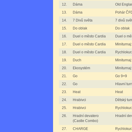
12.
Dáma
Old Engla
13.
Dáma
Pohár ČFD
14.
7 Divů světa
7 divů svě
15.
Do oblak
Do oblak
16.
Duel o město Cardia
Duel o mě
17.
Duel o město Cardia
Miniturnaj
18.
Duel o město Cardia
Rychlokur
19.
Duch
Miniturnaj
20.
Ekosystém
Miniturnaj
21.
Go
Go 9×9
22.
Go
Hlavní tur
23.
Heat
Heat
24.
Hrabivci
Dětský tur
25.
Hrabivci
Rychlokurz
26.
Hradní devatero
Hradní de
(Castle Combo)
27.
CHARGE
Rychloku