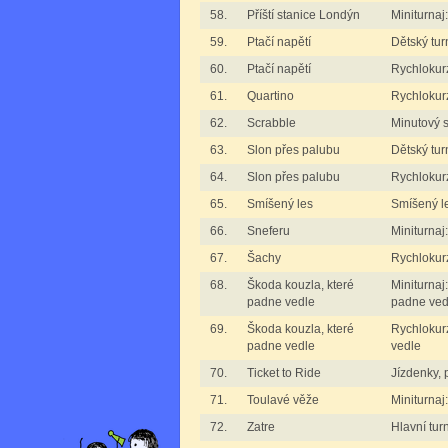
58.
Příští stanice Londýn
Miniturnaj
59.
Ptačí napětí
Dětský tur
60.
Ptačí napětí
Rychlokurz
61.
Quartino
Rychlokurz
62.
Scrabble
Minutový 
63.
Slon přes palubu
Dětský tur
64.
Slon přes palubu
Rychlokur
65.
Smíšený les
Smíšený l
66.
Sneferu
Miniturnaj
67.
Šachy
Rychlokurz
68.
Škoda kouzla, které
Miniturnaj
padne vedle
padne ved
69.
Škoda kouzla, které
Rychlokur
padne vedle
vedle
70.
Ticket to Ride
Jízdenky, 
71.
Toulavé věže
Miniturnaj
72.
Zatre
Hlavní tur