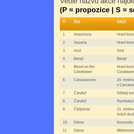
Vedle názvu akce najdet
(P = propozice | S = 
Č.
Hra
Akce
1.
Anachrony
Hraní kom
2.
Aquaria
Hraní komp
3.
Azul
Azul
4.
Bang!
Bang!
5.
Blood on the
Hraní komp
Clocktower
Clocktowe
6.
Carcassonne
20. mistro
v Carcass
7.
Čáryfuč
Dětský tur
8.
Čáryfuč
Rychlokur
9.
Čtyřpohár
21. mistro
hrách dru
10.
Dáma
Koncovky 
11.
Dáma
Millenniu