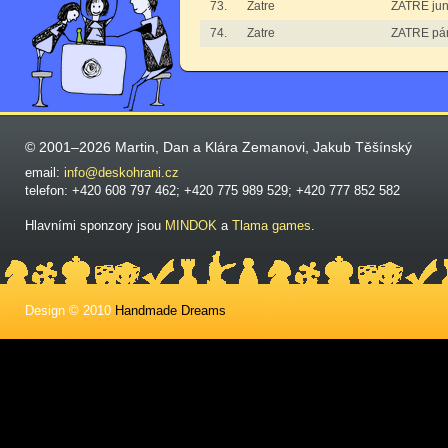
73.
Zatre
ZATRE jun
74.
Zatre
ZATRE pá
© 2001–2026 Martin, Dan a Klára Zemanovi, Jakub Těšínský
email:
info@deskohrani.cz
telefon: +420 608 797 462; +420 775 989 529; +420 777 852 582
Hlavními sponzory jsou
MINDOK
a
Tlama games
.
Design © 2010
Handmade Dreams