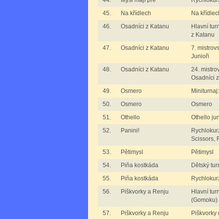
44.
Myši mají pré
Rychlokurz
45.
Na křídlech
Na křídlec
46.
Osadníci z Katanu
Hlavní tur
z Katanu
47.
Osadníci z Katanu
7. mistrov
Junioři
48.
Osadníci z Katanu
24. mistro
Osadníci 
49.
Osmero
Miniturna
50.
Osmero
Osmero
51.
Othello
Othello jun
52.
Panini!
Rychlokurz
Scissors, F
53.
Pětimysl
Pětimysl
54.
Piňa kostkáda
Dětský tur
55.
Piňa kostkáda
Rychlokur
56.
Piškvorky a Renju
Hlavní tur
(Gomoku)
57.
Piškvorky a Renju
Piškvorky