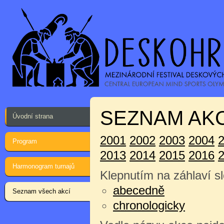
SEZNAM AKC
Úvodní strana
2001
2002
2003
2004
Program
2013
2014
2015
2016
Harmonogram turnajů
Klepnutím na záhlaví sl
abecedně
Seznam všech akcí
chronologicky