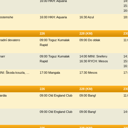
16:00 HKH: Aquaria
14:
15:
16:
Bestemshe
16:00 HKH: Aquaria
16:30 Azul
18
226
228 (KM)
23
radní devatero
09:00 Toguz Kumalak
09:00 Do oblak
11:
Rapid
narr
09:00 Toguz Kumalak
14:00 MINI: Sneferu
14
Rapid
16:30 RYCH: Mesos
15:
16
INI: Škoda kouzla, …
17:00 Mangala
17:30 Mesos
17:
226
228 (KM)
23
ardia
09:00 Old England Club
09:00 Bang!
11:
09:00 Old England Club
09:00 Bang!
14: