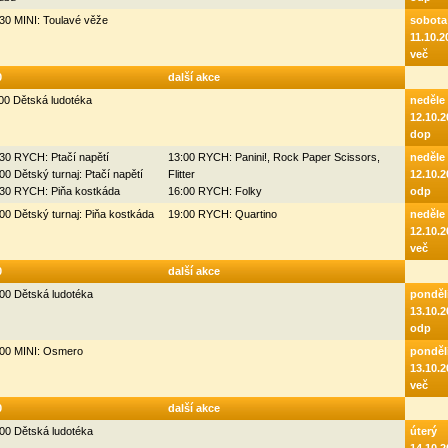
30 MINI: Toulavé věže
sobota
11.10.2
več
0
další akce
00 Dětská ludotéka
neděle
12.10.2
dop
30 RYCH: Ptačí napětí
13:00 RYCH: Panini!, Rock Paper Scissors,
neděle
00 Dětský turnaj: Ptačí napětí
Flitter
12.10.2
:30 RYCH: Piňa kostkáda
16:00 RYCH: Folky
odp
00 Dětský turnaj: Piňa kostkáda
19:00 RYCH: Quartino
neděle
12.10.2
več
0
další akce
00 Dětská ludotéka
ponděl
13.10.2
odp
:00 MINI: Osmero
ponděl
13.10.2
več
0
další akce
00 Dětská ludotéka
úterý