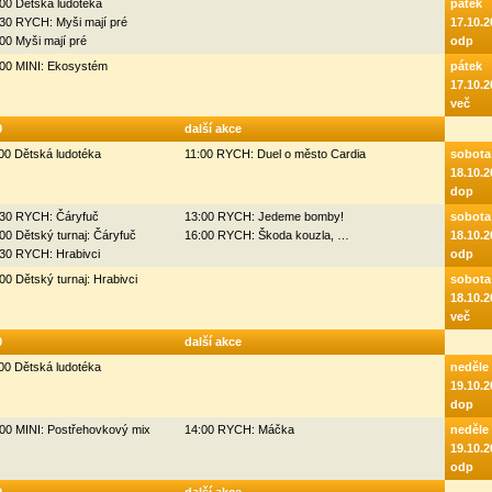
00 Dětská ludotéka
pátek
30 RYCH: Myši mají pré
17.10.2
00 Myši mají pré
odp
:00 MINI: Ekosystém
pátek
17.10.2
več
0
další akce
00 Dětská ludotéka
11:00 RYCH: Duel o město Cardia
sobota
18.10.2
dop
:30 RYCH: Čáryfuč
13:00 RYCH: Jedeme bomby!
sobota
00 Dětský turnaj: Čáryfuč
16:00 RYCH: Škoda kouzla, …
18.10.2
:30 RYCH: Hrabivci
odp
00 Dětský turnaj: Hrabivci
sobota
18.10.2
več
0
další akce
00 Dětská ludotéka
neděle
19.10.2
dop
00 MINI: Postřehovkový mix
14:00 RYCH: Máčka
neděle
19.10.2
odp