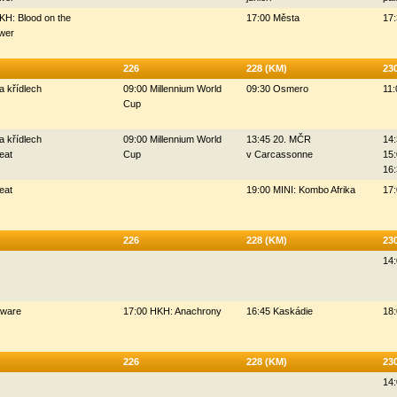
KH: Blood on the
17:00 Města
17:
wer
226
228 (KM)
23
a křídlech
09:00 Millennium World
09:30 Osmero
11:
Cup
a křídlech
09:00 Millennium World
13:45 20. MČR
14:
eat
Cup
v Carcassonne
15:
16
eat
19:00 MINI: Kombo Afrika
17:
226
228 (KM)
23
14:
Oware
17:00 HKH: Anachrony
16:45 Kaskádie
18
226
228 (KM)
23
14: