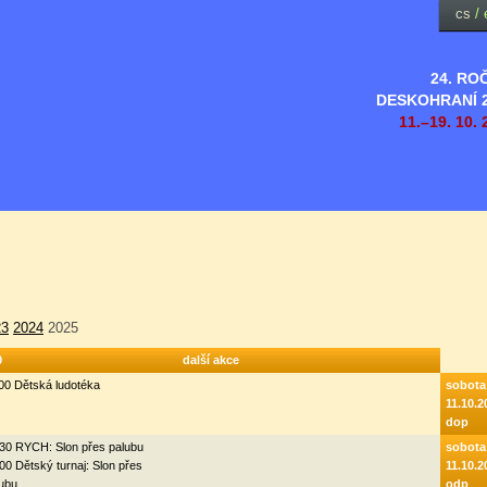
cs
/
24. RO
DESKOHRANÍ 
11.–19. 10. 
23
2024
2025
0
další akce
00 Dětská ludotéka
sobota
11.10.2
dop
30 RYCH: Slon přes palubu
sobota
00 Dětský turnaj: Slon přes
11.10.2
ubu
odp