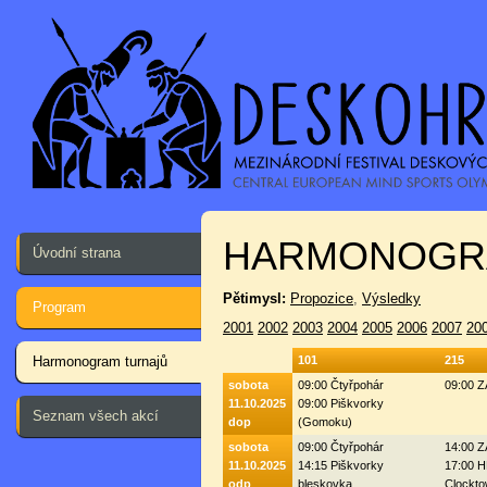
HARMONOGR
Úvodní strana
Pětimysl:
Propozice
,
Výsledky
Program
2001
2002
2003
2004
2005
2006
2007
20
Harmonogram turnajů
101
215
sobota
09:00 Čtyřpohár
09:00 
11.10.2025
09:00 Piškvorky
Seznam všech akcí
dop
(Gomoku)
sobota
09:00 Čtyřpohár
14:00 
11.10.2025
14:15 Piškvorky
17:00 H
odp
bleskovka
Clockto