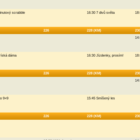
inutový scrabble
16:30 7 divů světa
18:
226
228 (KM)
23
14:
ríská dáma
16:30 Jízdenky, prosím!
18:
226
228 (KM)
23
14:
o 9×9
15:45 Smíšený les
226
228 (KM)
23