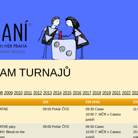
AM TURNAJŮ
08
2009
2010
2011
2012
2013
2014
2015
2016
2017
2018
2019
2021
2022
20
226
228 (KM)
23
ZATRE
09:00 Pohár ČFD
09:30 Catan
11:
10:00 7. MČR v Catanu
junioři
ZATRE páry
09:00 Pohár ČFD
09:30 Catan
14:
KH: Blood on the
10:00 7. MČR v Catanu
15:
wer
junioři
pal