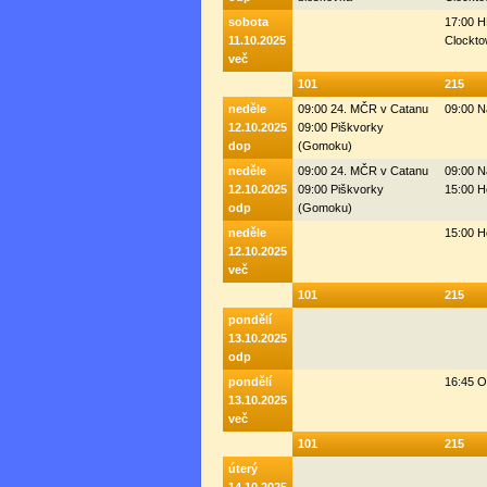
sobota
17:00 H
11.10.2025
Clockto
več
101
215
neděle
09:00 24. MČR v Catanu
09:00 N
12.10.2025
09:00 Piškvorky
dop
(Gomoku)
neděle
09:00 24. MČR v Catanu
09:00 N
12.10.2025
09:00 Piškvorky
15:00 H
odp
(Gomoku)
neděle
15:00 H
12.10.2025
več
101
215
pondělí
13.10.2025
odp
pondělí
16:45 
13.10.2025
več
101
215
úterý