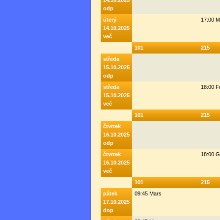
14.10.2025
odp
úterý
17:00 M
14.10.2025
več
101
215
středa
15.10.2025
odp
středa
18:00 F
15.10.2025
več
101
215
čtvrtek
16.10.2025
odp
čtvrtek
18:00 G
16.10.2025
več
101
215
pátek
09:45 Mars
17.10.2025
dop