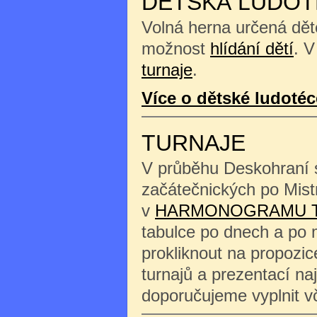
DĚTSKÁ LUDOT
Volná herna určená děte
možnost
hlídání dětí
. V
turnaje
.
Více o dětské ludotéc
TURNAJE
V průběhu Deskohraní s
začátečnických po Mist
v
HARMONOGRAMU 
tabulce po dnech a po 
prokliknout na propozi
turnajů a prezentací na
doporučujeme vyplnit 