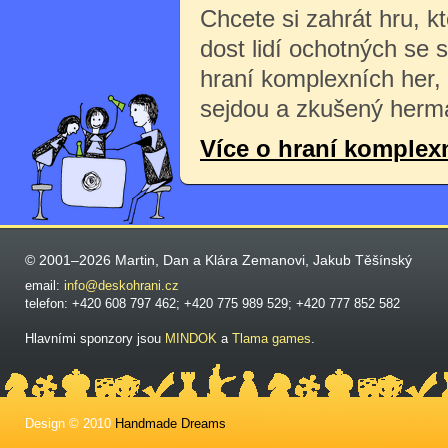
Chcete si zahrát hru, k
dost lidí ochotných se 
hraní komplexních her,
sejdou a zkušený herma
Více o hraní komplex
© 2001–2026 Martin, Dan a Klára Zemanovi, Jakub Těšínský
email:
info@deskohrani.cz
telefon: +420 608 797 462; +420 775 989 529; +420 777 852 582
Hlavními sponzory jsou
MINDOK
a
Tlama games
.
Design © 2010
Handmade Dreams