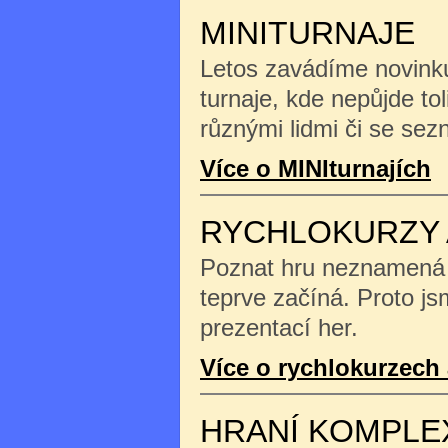
MINITURNAJE
Letos zavádíme novinku
turnaje, kde nepůjde tol
různými lidmi či se se
Více o MINIturnajích
RYCHLOKURZY 
Poznat hru neznamená na
teprve začíná. Proto js
prezentací her.
Více o rychlokurzech 
HRANÍ KOMPLE