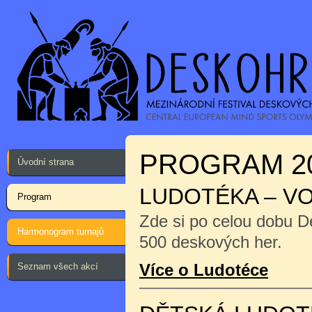
PROGRAM 2
Úvodní strana
LUDOTÉKA – V
Program
Zde si po celou dobu D
Harmonogram turnajů
500 deskových her.
Více o Ludotéce
Seznam všech akcí