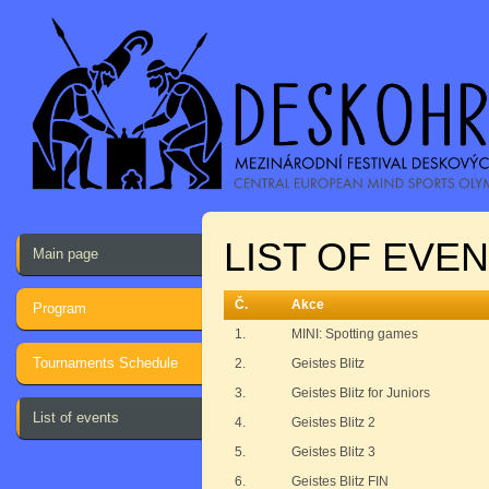
LIST OF EVEN
Main page
Č.
Akce
Program
1.
MINI: Spotting games
Tournaments Schedule
2.
Geistes Blitz
3.
Geistes Blitz for Juniors
List of events
4.
Geistes Blitz 2
5.
Geistes Blitz 3
6.
Geistes Blitz FIN