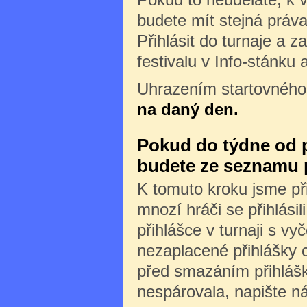
budete mít stejná práva 
Přihlásit do turnaje a z
festivalu v Info-stánku 
Uhrazením startovného
na daný den.
Pokud do týdne od př
budete ze seznamu 
K tomuto kroku jsme při
mnozí hráči se přihlásili
přihlášce v turnaji s v
nezaplacené přihlášky 
před smazáním přihlášk
nespárovala, napište n