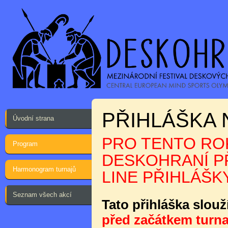
PŘIHLÁŠKA 
Úvodní strana
PRO TENTO ROK
Program
DESKOHRANÍ PŘ
Harmonogram turnajů
LINE PŘIHLÁŠKY
Seznam všech akcí
Tato přihláška slouž
před začátkem turna