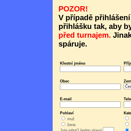
POZOR!
V případě přihlášení
přihlášku tak, aby b
před turnajem.
Jinak
spáruje.
Křestní jméno
Pří
Obec
Ze
E-mail
Tele
Pohlaví
Kat
muž
žena
Jste robot? (jedno slovo)