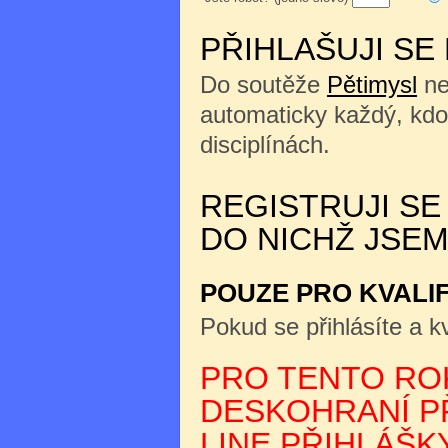
PŘIHLAŠUJI SE
Do soutěže
Pětimysl
ne
automaticky každý, kdo
disciplínách.
REGISTRUJI SE
DO NICHŽ JSEM
POUZE PRO KVALI
Pokud se přihlásíte a kv
PRO TENTO ROK
DESKOHRANÍ PŘ
LINE PŘIHLÁŠKY