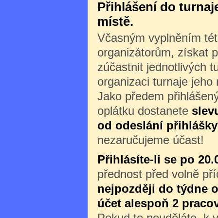
Přihlášení do turna
místě.
Včasným vyplněním této
organizátorům, získat p
zúčastnit jednotlivých 
organizaci turnaje jeho
Jako předem přihlášený
oplátku dostanete
slev
od odeslání přihlášky
nezaručujeme účast!
Přihlásíte-li se po 20.
přednost před volně př
nejpozději do týdne o
účet alespoň 2 praco
Pokud to neuděláte, k v