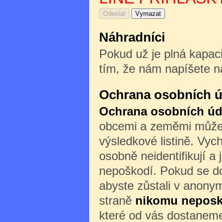
Náhradníci
Pokud už je plná kapaci
tím, že nám napíšete n
Ochrana osobních ú
Ochrana osobních úd
obcemi a zeměmi může b
výsledkové listině. Vyc
osobně neidentifikují a 
nepoškodí. Pokud se do
abyste zůstali v anony
straně
nikomu nepos
které od vás dostaneme