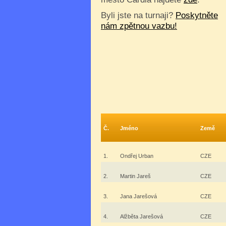
Byli jste na turnaji?
Poskytněte
nám zpětnou vazbu!
Č.
Jméno
Země
1.
Ondřej Urban
CZE
2.
Martin Jareš
CZE
3.
Jana Jarešová
CZE
4.
Alžběta Jarešová
CZE