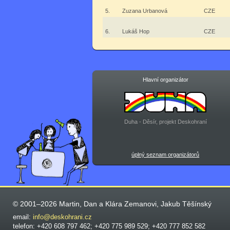
5.
Zuzana Urbanová
CZE
6.
Lukáš Hop
CZE
Hlavní organizátor
Duha - Děsír, projekt Deskohraní
úplný seznam organizátorů
© 2001–2026 Martin, Dan a Klára Zemanovi, Jakub Těšínský
email:
info@deskohrani.cz
telefon: +420 608 797 462; +420 775 989 529; +420 777 852 582