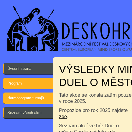
VÝSLEDKY MI
Úvodní strana
DUEL O MĚST
Program
Tato akce se konala zatím pouze
Harmonogram turnajů
v roce 2025.
Propozice pro rok 2025 najdete
Seznam všech akcí
zde
.
Seznam akcí ve hře Duel o
město Cardia najdete
zde
.