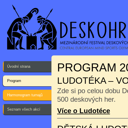
PROGRAM 2
Úvodní strana
LUDOTÉKA – V
Program
Zde si po celou dobu D
Harmonogram turnajů
500 deskových her.
Více o Ludotéce
Seznam všech akcí