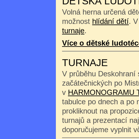
DĚTSKÁ LUDOT
Volná herna určená děte
možnost
hlídání dětí
. V
turnaje
.
Více o dětské ludotéc
TURNAJE
V průběhu Deskohraní s
začátečnických po Mist
v
HARMONOGRAMU 
tabulce po dnech a po 
prokliknout na propozi
turnajů a prezentací na
doporučujeme vyplnit 