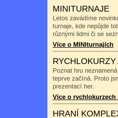
MINITURNAJE
Letos zavádíme novinku
turnaje, kde nepůjde tol
různými lidmi či se se
Více o MINIturnajích
RYCHLOKURZY 
Poznat hru neznamená na
teprve začíná. Proto js
prezentací her.
Více o rychlokurzech 
HRANÍ KOMPLE