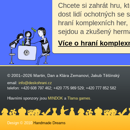
Chcete si zahrát hru, k
dost lidí ochotných se 
hraní komplexních her,
sejdou a zkušený herma
Více o hraní komplex
© 2001–2026 Martin, Dan a Klára Zemanovi, Jakub Těšínský
email:
info@deskohrani.cz
telefon: +420 608 797 462; +420 775 989 529; +420 777 852 582
Hlavními sponzory jsou
MINDOK
a
Tlama games
.
Design © 2010
Handmade Dreams