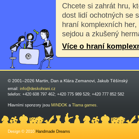
Chcete si zahrát hru, k
dost lidí ochotných se 
hraní komplexních her,
sejdou a zkušený herma
Více o hraní komplex
© 2001–2026 Martin, Dan a Klára Zemanovi, Jakub Těšínský
email:
info@deskohrani.cz
telefon: +420 608 797 462; +420 775 989 529; +420 777 852 582
Hlavními sponzory jsou
MINDOK
a
Tlama games
.
Design © 2010
Handmade Dreams