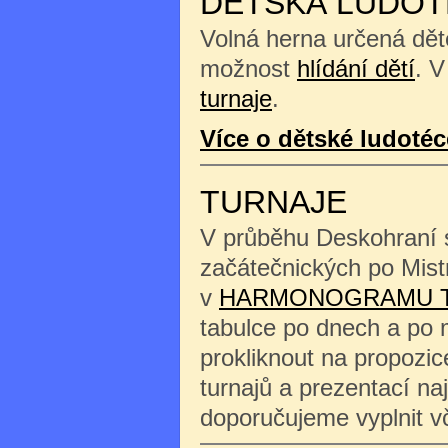
DĚTSKÁ LUDOT
Volná herna určená děte
možnost
hlídání dětí
. V
turnaje
.
Více o dětské ludotéc
TURNAJE
V průběhu Deskohraní s
začátečnických po Mist
v
HARMONOGRAMU 
tabulce po dnech a po 
prokliknout na propozi
turnajů a prezentací na
doporučujeme vyplnit 