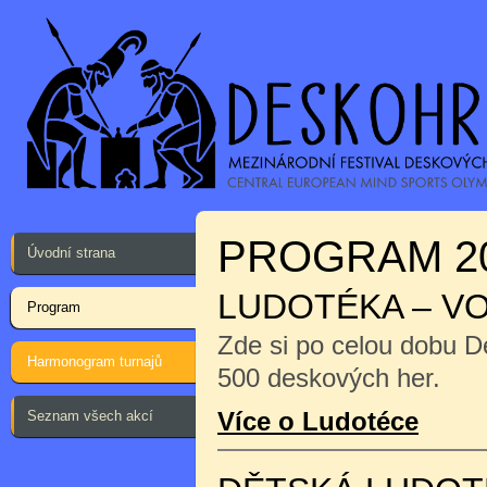
PROGRAM 2
Úvodní strana
LUDOTÉKA – V
Program
Zde si po celou dobu D
Harmonogram turnajů
500 deskových her.
Více o Ludotéce
Seznam všech akcí