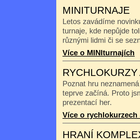
MINITURNAJE
Letos zavádíme novinku
turnaje, kde nepůjde tol
různými lidmi či se se
Více o MINIturnajích
RYCHLOKURZY 
Poznat hru neznamená na
teprve začíná. Proto js
prezentací her.
Více o rychlokurzech 
HRANÍ KOMPLE