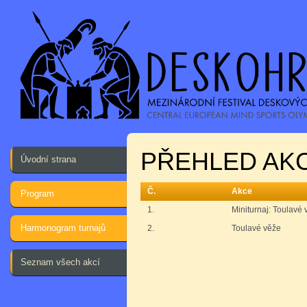
PŘEHLED AKC
Úvodní strana
Č.
Akce
Program
1.
Miniturnaj: Toulavé 
Harmonogram turnajů
2.
Toulavé věže
Seznam všech akcí