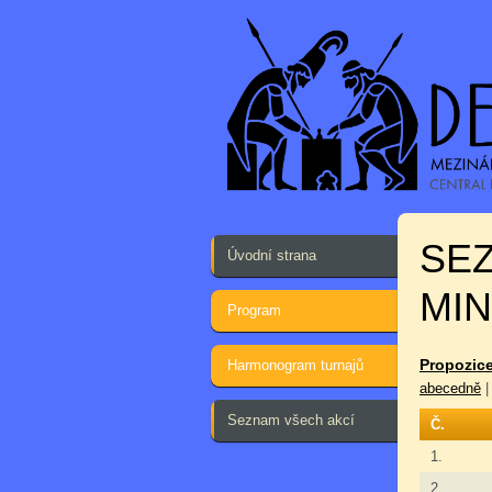
SE
Úvodní strana
MIN
Program
Propozice
Harmonogram turnajů
abecedně
Seznam všech akcí
Č.
1.
2.