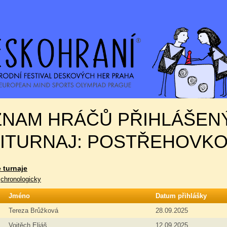
ZNAM HRÁČŮ PŘIHLÁŠEN
ITURNAJ: POSTŘEHOVKO
 turnaje
|
chronologicky
Jméno
Datum přihlášky
Tereza Brůžková
28.09.2025
Vojtěch Eliáš
12.09.2025