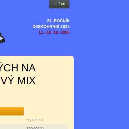
cs
/
en
24. ROČNÍK
DESKOHRANÍ 2025
11.–19. 10. 2025
ÝCH NA
VÝ MIX
zaplaceno
zaplaceno