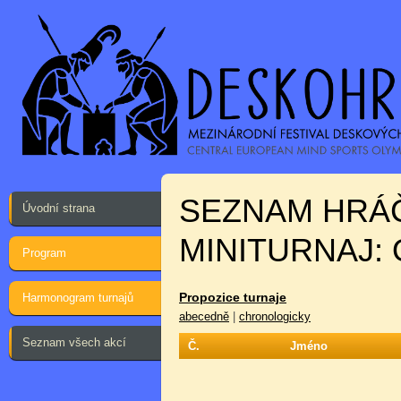
SEZNAM HRÁ
Úvodní strana
MINITURNAJ:
Program
Propozice turnaje
Harmonogram turnajů
abecedně
|
chronologicky
Seznam všech akcí
Č.
Jméno