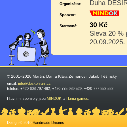
Duha DĚSÍR 
Organizátor:
Sponzor:
30 Kč
Startovné:
Sleva 20 % p
20.09.2025.
© 2001–2026 Martin, Dan a Klára Zemanovi, Jakub Těšínský
email:
info@deskohrani.cz
telefon: +420 608 797 462; +420 775 989 529; +420 777 852 582
Hlavními sponzory jsou
MINDOK
a
Tlama games
.
Design © 2010
Handmade Dreams