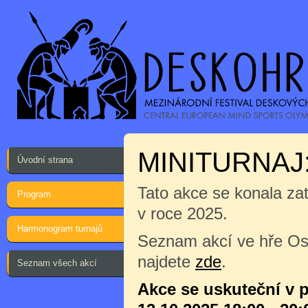
MINITURNAJ
Úvodní strana
Tato akce se konala za
Program
v roce 2025.
Harmonogram turnajů
Seznam akcí ve hře O
najdete
zde
.
Seznam všech akcí
Akce se uskuteční v 