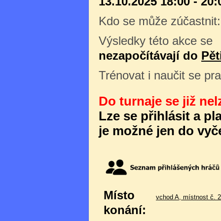
13.10.2025 18:00 - 20:
Kdo se může zúčastnit
Výsledky této akce se
nezapočítávají do
Pět
Trénovat i naučit se pr
Do turnaje se již nel
Lze se přihlásit a p
je možné jen do vyče
Místo
vchod A, místnost č. 
konání: