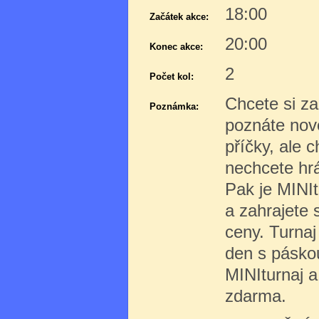
18:00
Začátek akce:
20:00
Konec akce:
2
Počet kol:
Chcete si zah
Poznámka:
poznáte nové
příčky, ale c
nechcete hr
Pak je MINIt
a zahrajete 
ceny. Turnaj
den s pásko
MINIturnaj 
zdarma.