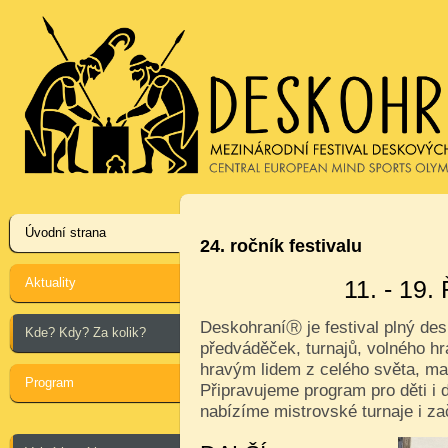
Úvodní strana
24. ročník festivalu
Aktuality
11. - 19
Deskohraní
je festival plný de
Ⓡ
Kde? Kdy? Za kolik?
předváděček, turnajů, volného hr
hravým lidem z celého světa, ma
Program
Připravujeme program pro děti i d
nabízíme mistrovské turnaje i za