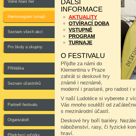
DALŠÍ
Volné hraní her
INFORMACE
Harmonogram turnajů
AKTUALITY
OTVÍRACÍ DOBA
VSTUPNÉ
Seznam všech akcí
PROGRAM
TURNAJE
Pro školy a skupiny
O FESTIVALU
Přijďte za námi do
Přihláška
Klementina v Praze
zahrát si deskové hry
známé i neznámé,
Seznam účastníků
moderní i prastaré, pro radost i 
V naší Ludotéce si vyberete z ví
Vás mnoho soutěží od začátečnic
Partneři festivalu
s mezinárodní účastí.
Organizátoři
Deskové hry boří bariéry. Nezále
náboženství, rasy, či fyzické kon
hraví.
Předchozí ročníky