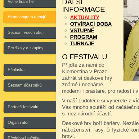
DALŠÍ
Volné hraní her
INFORMACE
Harmonogram turnajů
AKTUALITY
OTVÍRACÍ DOBA
VSTUPNÉ
Seznam všech akcí
PROGRAM
TURNAJE
Pro školy a skupiny
O FESTIVALU
Přijďte za námi do
Přihláška
Klementina v Praze
zahrát si deskové hry
známé i neznámé,
Seznam účastníků
moderní i prastaré, pro radost i 
V naší Ludotéce si vyberete z ví
Vás mnoho soutěží od začátečnic
Partneři festivalu
s mezinárodní účastí.
Organizátoři
Deskové hry boří bariéry. Nezále
náboženství, rasy, či fyzické kon
hraví.
Předchozí ročníky