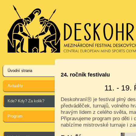
Úvodní strana
24. ročník festivalu
Aktuality
11. - 19
Deskohraní
je festival plný de
Ⓡ
Kde? Kdy? Za kolik?
předváděček, turnajů, volného hr
hravým lidem z celého světa, ma
Program
Připravujeme program pro děti i d
nabízíme mistrovské turnaje i za