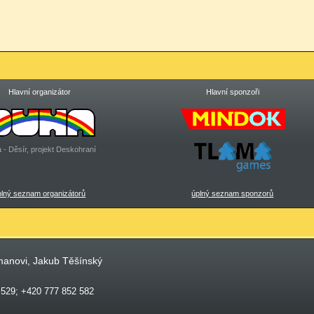
Hlavní organizátor
Hlavní sponzoři
 - Děsír, projekt Deskohraní
plný seznam organizátorů
úplný seznam sponzorů
manovi, Jakub Těšínský
 529; +420 777 852 582