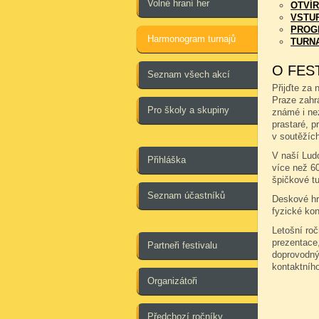
Volné hraní her
OTVÍR
VSTU
PROG
Harmonogram turnajů
TURN
O FES
Seznam všech akcí
Přijďte za 
Praze zahr
Pro školy a skupiny
známé i ne
prastaré, pr
v soutěžích
V naší Ludo
Přihláška
více než 6
špičkové tu
Seznam účastníků
Deskové hry
fyzické kon
Letošní ro
prezentace,
Partneři festivalu
doprovodný
kontaktníh
Organizátoři
Předchozí ročníky