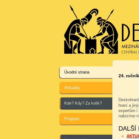
Úvodní strana
24. ročník
Aktuality
Deskohraní
Kde? Kdy? Za kolik?
hraní a jin
expertům i 
nabízíme m
Program
DALŠÍ
AKTU