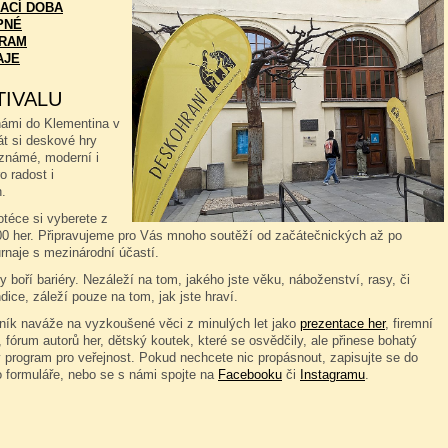
ACÍ DOBA
PNÉ
RAM
AJE
TIVALU
námi do Klementina v
át si deskové hry
známé, moderní i
o radost i
.
téce si vyberete z
00 her. Připravujeme pro Vás mnoho soutěží od začátečnických až po
rnaje s mezinárodní účastí.
 boří bariéry. Nezáleží na tom, jakého jste věku, náboženství, rasy, či
dice, záleží pouze na tom, jak jste hraví.
čník naváže na vyzkoušené věci z minulých let jako
prezentace her
, firemní
 fórum autorů her, dětský koutek, které se osvědčily, ale přinese bohatý
 program pro veřejnost. Pokud nechcete nic propásnout, zapisujte se do
o formuláře, nebo se s námi spojte na
Facebooku
či
Instagramu
.