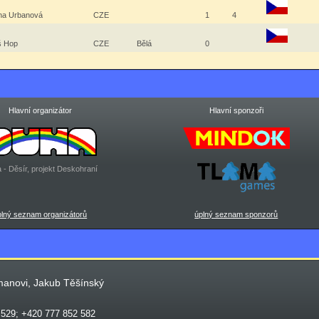
na Urbanová
CZE
1
4
š Hop
CZE
Bělá
0
Hlavní organizátor
Hlavní sponzoři
 - Děsír, projekt Deskohraní
plný seznam organizátorů
úplný seznam sponzorů
manovi, Jakub Těšínský
 529; +420 777 852 582