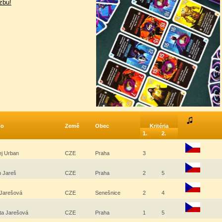
zbu!
no
Země
Obec
Kritéria
1.
2.
ej Urban
CZE
Praha
3
n Jareš
CZE
Praha
2
5
 Jarešová
CZE
Senešnice
2
4
ta Jarešová
CZE
Praha
1
5