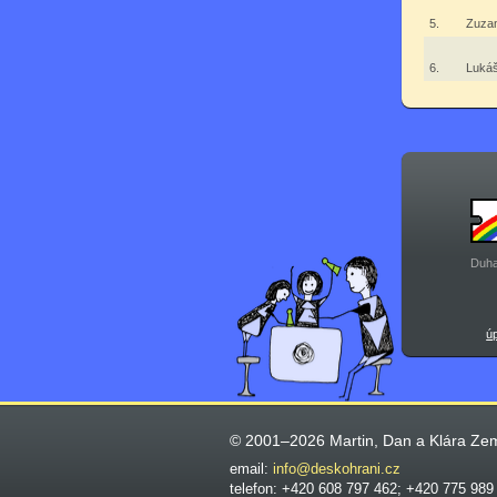
5.
Zuza
6.
Luká
Duha
ú
© 2001–2026 Martin, Dan a Klára Ze
email:
info@deskohrani.cz
telefon: +420 608 797 462; +420 775 989