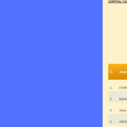
zpětnou va
Č.
Jmé
1.
Ondř
2.
Marti
3.
Jana
4.
Alžbě