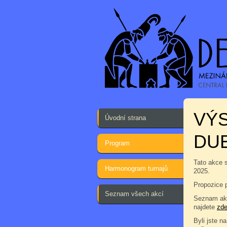
VÝS
Úvodní strana
DUE
Program
Tato akce 
Harmonogram turnajů
2025.
Propozice 
Seznam všech akcí
Seznam akc
najdete
zd
Byli jste na