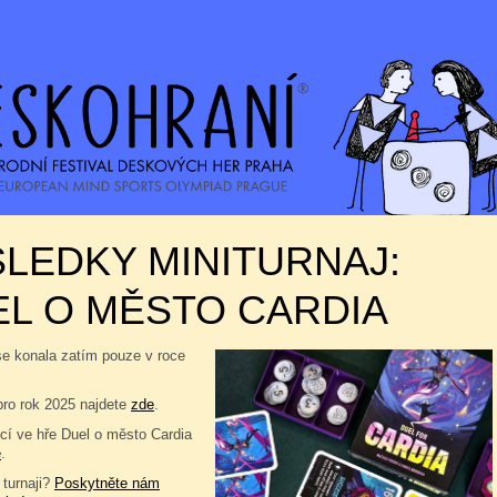
LEDKY MINITURNAJ:
L O MĚSTO CARDIA
se konala zatím pouze v roce
pro rok 2025 najdete
zde
.
í ve hře Duel o město Cardia
e
.
 turnaji?
Poskytněte nám