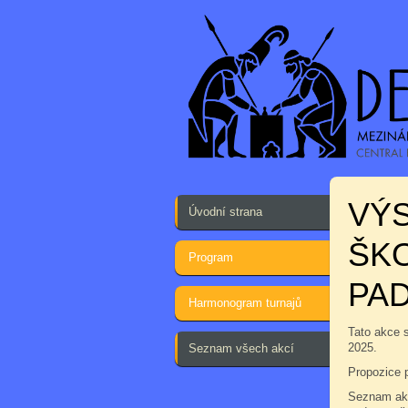
VÝS
Úvodní strana
ŠKO
Program
PA
Harmonogram turnajů
Tato akce 
2025.
Seznam všech akcí
Propozice 
Seznam akc