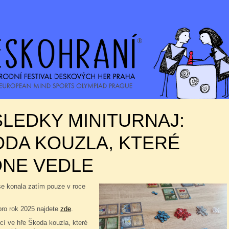
LEDKY MINITURNAJ:
DA KOUZLA, KTERÉ
DNE VEDLE
se konala zatím pouze v roce
pro rok 2025 najdete
zde
.
í ve hře Škoda kouzla, které