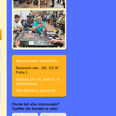
Akce se koná v Klementinu.
Mariánské nám. 190, 110 00
Praha 1
tramvaje 17 a 18, metro A, st.
Staroměstská
GPS N50:05:11 E14:24:56
Chcete být včas informováni?
Vyplňte zde kontakt na sebe: