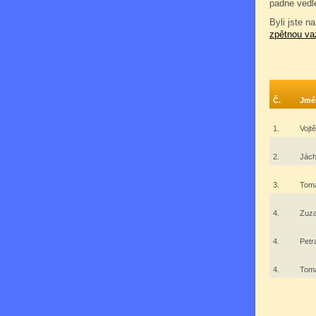
padne vedl
Byli jste na
zpětnou va
Č.
Jmé
1.
Vojt
2.
Jác
3.
Tom
4.
Zuz
4.
Petr
4.
Tomá