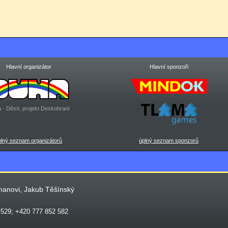
Hlavní organizátor
Hlavní sponzoři
 - Děsír, projekt Deskohraní
plný seznam organizátorů
úplný seznam sponzorů
manovi, Jakub Těšínský
 529; +420 777 852 582