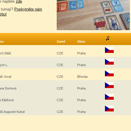
e najdete
zde
.
 turnaji?
Poskytněte nám
zbu!
no
Země
Obec
ěch Eliáš
CZE
Praha
hym L.
CZE
Praha
áš Vrzal
CZE
Břeclav
ana Dortová
CZE
Praha
a Eliášová
CZE
Praha
š Augustin Kukal
CZE
Praha