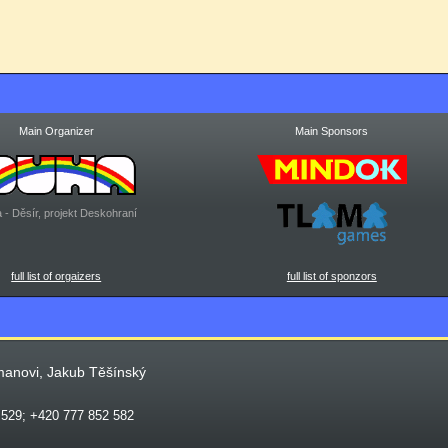
Main Organizer
Main Sponsors
 - Děsír, projekt Deskohraní
full list of orgaizers
full list of sponzors
manovi, Jakub Těšínský
 529; +420 777 852 582