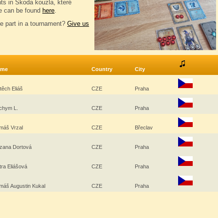
nts in Škoda kouzla, které
e can be found
here
.
e part in a tournament?
Give us
ame
Country
City
jtěch Eliáš
CZE
Praha
chym L.
CZE
Praha
máš Vrzal
CZE
Břeclav
zana Dortová
CZE
Praha
tra Eliášová
CZE
Praha
máš Augustin Kukal
CZE
Praha