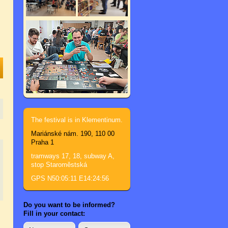
The festival is in Klementinum.
Mariánské nám. 190, 110 00
Praha 1
tramways 17, 18, subway A,
stop Staroměstská
GPS N50:05:11 E14:24:56
Do you want to be informed?
Fill in your contact: