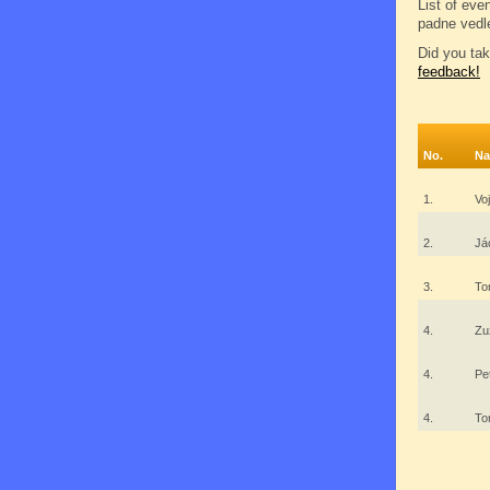
List of eve
padne vedl
Did you tak
feedback!
No.
N
1.
Vo
2.
Já
3.
To
4.
Zu
4.
Pe
4.
To