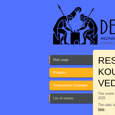
RES
Main page
KOU
Program
VE
Tournaments Schedule
This event 
2025.
List of events
The rules f
here
.