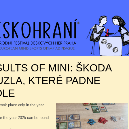
ULTS OF MINI: ŠKODA
ZLA, KTERÉ PADNE
DLE
took place only in the year
or the year 2025 can be found