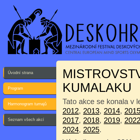
MISTROVSTV
Úvodní strana
KUMALAKU
Program
Tato akce se konala v l
Harmonogram turnajů
2012
,
2013
,
2014
,
201
2017
,
2018
,
2019
,
202
Seznam všech akcí
2024
,
2025
.