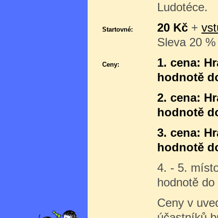
Ludotéce.
20 Kč
+
vst
Startovné:
Sleva 20 % 
1. cena: H
Ceny:
hodnotě do
2. cena: H
hodnotě do
3. cena: H
hodnotě do
4. - 5. mís
hodnotě do
Ceny v uve
účastníků 