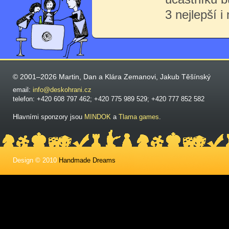
3 nejlepší i
© 2001–2026 Martin, Dan a Klára Zemanovi, Jakub Těšínský
email:
info@deskohrani.cz
telefon: +420 608 797 462; +420 775 989 529; +420 777 852 582
Hlavními sponzory jsou
MINDOK
a
Tlama games
.
Design © 2010
Handmade Dreams