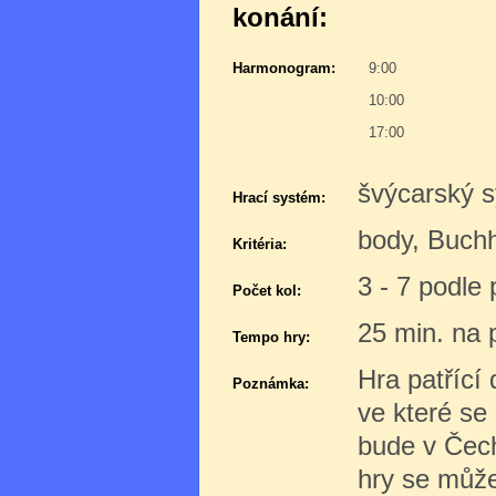
konání:
Harmonogram:
9:00
10:00
17:00
švýcarský 
Hrací systém:
body, Buchh
Kritéria:
3 - 7 podle
Počet kol:
25 min. na p
Tempo hry:
Hra patřící
Poznámka:
ve které s
bude v Čechá
hry se může