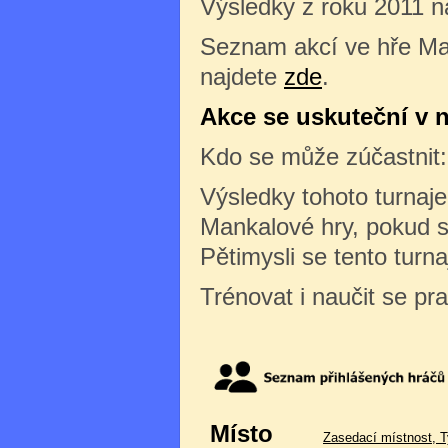
Výsledky z roku 2011 n
Seznam akcí ve hře Ma
najdete
zde
.
Akce se uskuteční v ne
Kdo se může zúčastnit
Výsledky tohoto turnaj
Mankalové hry, pokud s
Pětimysli se tento turn
Trénovat i naučit se pr
Místo
Zasedací místnost, T