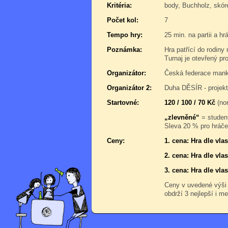
Kritéria:
body, Buchholz, skór
Počet kol:
7
Tempo hry:
25 min. na partii a hr
Poznámka:
Hra patřící do rodin
Turnaj je otevřený pr
Organizátor:
Česká federace manka
Organizátor 2:
Duha DĚSÍR - projek
Startovné:
120 / 100 / 70 Kč
(nor
„zlevněné“
= student
Sleva 20 % pro hráče,
Ceny:
1. cena: Hra dle vl
2. cena: Hra dle vl
3. cena: Hra dle vl
Ceny v uvedené výši
obdrží 3 nejlepší i me