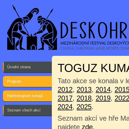
TOGUZ KUM
Úvodní strana
Tato akce se konala v 
Program
2012
,
2013
,
2014
,
201
Harmonogram turnajů
2017
,
2018
,
2019
,
202
2024
,
2025
.
Seznam všech akcí
Seznam akcí ve hře Ma
najdete
zde
.