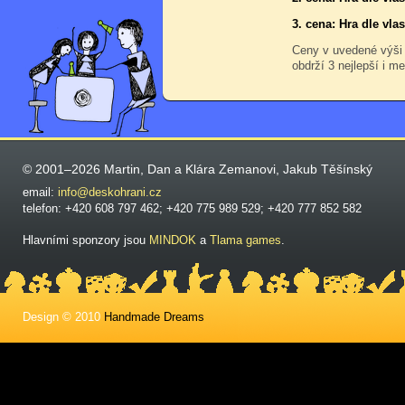
3. cena: Hra dle vl
Ceny v uvedené výši
obdrží 3 nejlepší i me
© 2001–2026 Martin, Dan a Klára Zemanovi, Jakub Těšínský
email:
info@deskohrani.cz
telefon: +420 608 797 462; +420 775 989 529; +420 777 852 582
Hlavními sponzory jsou
MINDOK
a
Tlama games
.
Design © 2010
Handmade Dreams