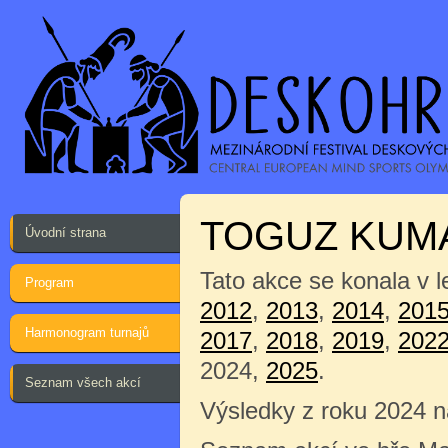
TOGUZ KUM
Úvodní strana
Tato akce se konala v 
Program
2012
,
2013
,
2014
,
201
Harmonogram turnajů
2017
,
2018
,
2019
,
202
2024,
2025
.
Seznam všech akcí
Výsledky z roku 2024 