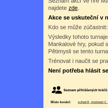
Seznam akcí ve hře Ma
najdete
zde
.
Akce se uskuteční v ne
Kdo se může zúčastnit
Výsledky tohoto turnaj
Mankalové hry, pokud s
Pětimysli se tento turn
Trénovat i naučit se pr
Není potřeba hlásit s
Místo konání:
vchod A, místnost č.