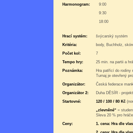
Harmonogram:
9:00
9:30
18:00
Hrací systém:
švýcarský systém
Kritéria:
body, Buchholz, skór
Počet kol:
7
Tempo hry:
25 min. na partii a hr
Poznámka:
Hra patřící do rodin
Turnaj je otevřený pr
Organizátor:
Česká federace manka
Organizátor 2:
Duha DĚSÍR - projek
Startovné:
120 / 100 / 80 Kč
(nor
„zlevněné“
= student
Sleva 20 % pro hráče,
Ceny:
1. cena: Hra dle vl
2. cena: Hra dle vl