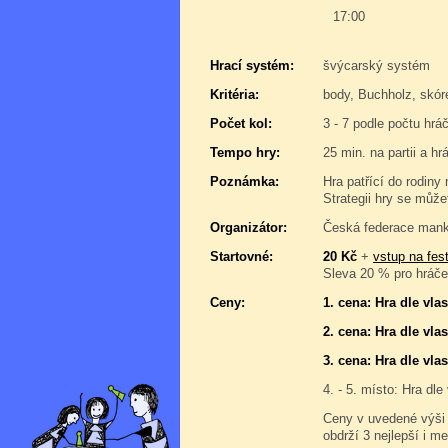
17:00
Hrací systém:
švýcarský systém
Kritéria:
body, Buchholz, skór
Počet kol:
3 - 7 podle počtu hrá
Tempo hry:
25 min. na partii a hr
Poznámka:
Hra patřící do rodin
Strategii hry se můž
Organizátor:
Česká federace manka
Startovné:
20 Kč
+
vstup na fest
Sleva 20 % pro hráče,
Ceny:
1. cena: Hra dle vl
2. cena: Hra dle vl
3. cena: Hra dle vl
4. - 5. místo: Hra dl
Ceny v uvedené výši
obdrží 3 nejlepší i me