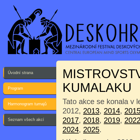
MISTROVSTV
Úvodní strana
KUMALAKU
Program
Tato akce se konala v 
Harmonogram turnajů
2012,
2013
,
2014
,
201
2017
,
2018
,
2019
,
202
Seznam všech akcí
2024
,
2025
.