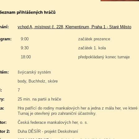
nání:
vchod A, místnost č. 228, Klementinum, Praha 1 - Staré Město
gram:
9:00
začátek prezence
9:30
začátek 1. kola
18:00
předpokládaný konec turnaje
stém:
švýcarský systém
body, Buchholz, skóre
:
7
y:
25 min. na partii a hráče
a:
Hra patřící do rodiny mankalových her a jedna z mála her, ve kt
Turnaj je otevřený pro zahraniční účastníky.
tor:
Česká federace mankalových her, o. s.
tor 2:
Duha DĚSÍR - projekt Deskohraní