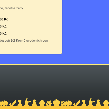
ce, těhotné ženy
000 Kč
0 Kč.
0 Kč.
 alespoň 10! Kromě uvedených cen