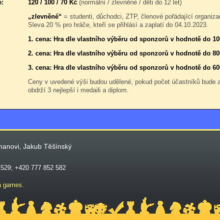
é:
120 / 100 / 70 Kč
(normální / zlevněné / děti do 12 let)
„zlevněné“
= studenti, důchodci, ZTP, členové pořádající organiza
Sleva 20 % pro hráče, kteří se přihlásí a zaplatí do 04.10.2023.
1. cena: Hra dle vlastního výběru od sponzorů v hodnotě do 1
2. cena: Hra dle vlastního výběru od sponzorů v hodnotě do 80
3. cena: Hra dle vlastního výběru od sponzorů v hodnotě do 60
Ceny v uvedené výši budou udělené, pokud počet účastníků bude
obdrží 3 nejlepší i medaili a diplom.
manovi, Jakub Těšínský
 529; +420 777 852 582
a games
.