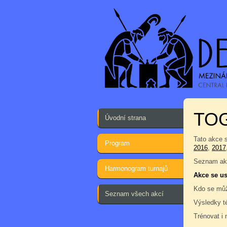
TO
Úvodní strana
Tato akce 
Program
2016
,
2017
Seznam akc
Harmonogram turnajů
Akce se us
Kdo se můž
Seznam všech akcí
Výsledky t
Trénovat i 