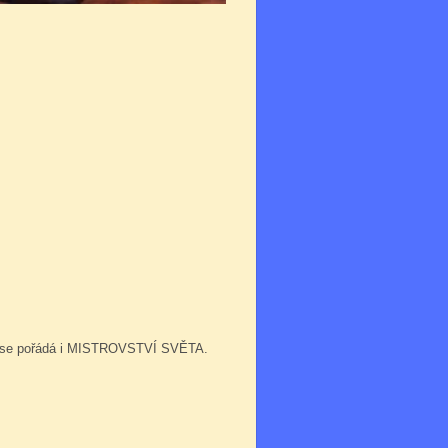
eré se pořádá i MISTROVSTVÍ SVĚTA.