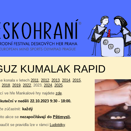
GUZ KUMALAK RAPID
se konala v letech
2011
,
2012
,
2013
,
2014
,
2015
,
,
2018
,
2019
,
2022
, 2023,
2024
,
2025
.
í ve hře Mankalové hry najdete
zde
.
kuteční v neděli 22.10.2023 9:30 - 18:00.
e zúčastnit:
každý
éto akce se
nezapočítávají do
Pětimysli
.
naučit se pravidla lze v rámci
Ludotéky
.