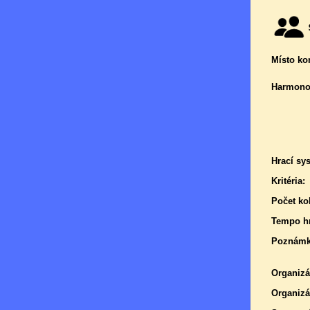
Místo ko
Harmono
Hrací sy
Kritéria:
Počet kol
Tempo hr
Poznámk
Organizá
Organizá