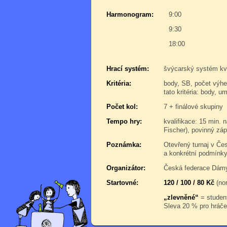
Harmonogram:
9:00
9:30
18:00
Hrací systém:
švýcarský systém kva
Kritéria:
body, SB, počet výhe
tato kritéria: body, u
Počet kol:
7 + finálové skupiny
Tempo hry:
kvalifikace: 15 min. n
Fischer), povinný záp
Poznámka:
Otevřený turnaj v Če
a konkrétní podmínky
Organizátor:
Česká federace Dám
Startovné:
120 / 100 / 80 Kč
(nor
„zlevněné“
= student
Sleva 20 % pro hráče,