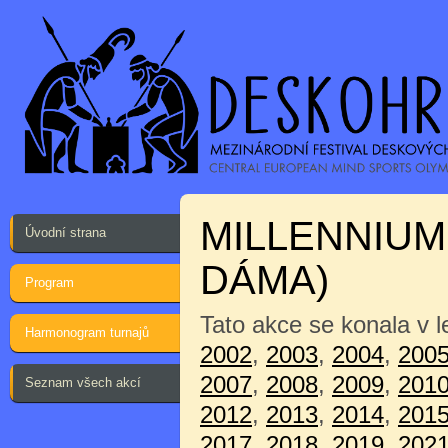
MILLENNIUM
Úvodní strana
DÁMA)
Program
Tato akce se konala v 
Harmonogram turnajů
2002
,
2003
,
2004
,
200
2007
,
2008
,
2009
,
201
Seznam všech akcí
2012
,
2013
,
2014
,
201
2017
,
2018
,
2019
,
202