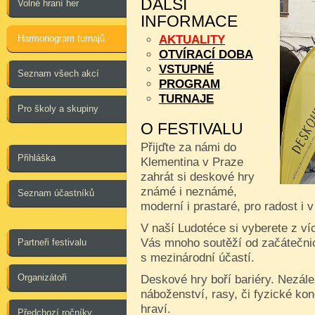
DALŠÍ
Volné hraní her
INFORMACE
Harmonogram turnajů
AKTUALITY
OTVÍRACÍ DOBA
VSTUPNÉ
Seznam všech akcí
PROGRAM
TURNAJE
Pro školy a skupiny
O FESTIVALU
Přijďte za námi do
Přihláška
Klementina v Praze
zahrát si deskové hry
známé i neznámé,
Seznam účastníků
moderní i prastaré, pro radost i 
V naší Ludotéce si vyberete z ví
Vás mnoho soutěží od začátečnic
Partneři festivalu
s mezinárodní účastí.
Organizátoři
Deskové hry boří bariéry. Nezále
náboženství, rasy, či fyzické kon
hraví.
Předchozí ročníky