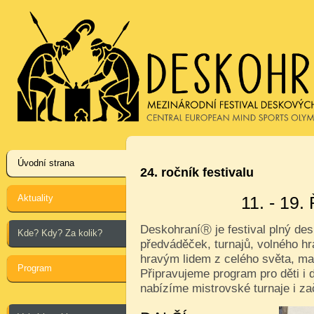
Úvodní strana
24. ročník festivalu
Aktuality
11. - 19
Deskohraní
je festival plný de
Ⓡ
Kde? Kdy? Za kolik?
předváděček, turnajů, volného hr
hravým lidem z celého světa, ma
Program
Připravujeme program pro děti i d
nabízíme mistrovské turnaje i za