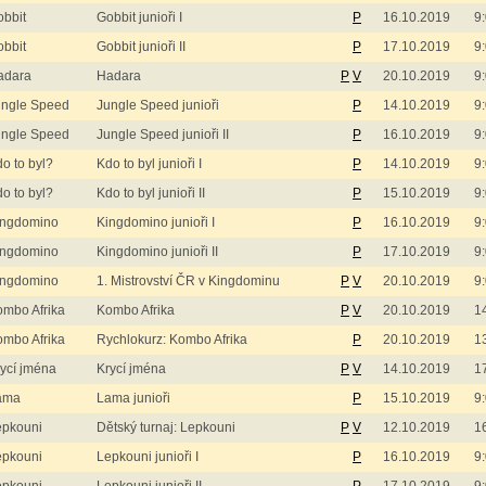
bbit
Gobbit junioři I
P
16.10.2019
9
bbit
Gobbit junioři II
P
17.10.2019
9
adara
Hadara
P
V
20.10.2019
9
ungle Speed
Jungle Speed junioři
P
14.10.2019
9
ungle Speed
Jungle Speed junioři II
P
16.10.2019
9
o to byl?
Kdo to byl junioři I
P
14.10.2019
9
o to byl?
Kdo to byl junioři II
P
15.10.2019
9
ingdomino
Kingdomino junioři I
P
16.10.2019
9
ingdomino
Kingdomino junioři II
P
17.10.2019
9
ingdomino
1. Mistrovství ČR v Kingdominu
P
V
20.10.2019
9
mbo Afrika
Kombo Afrika
P
V
20.10.2019
1
mbo Afrika
Rychlokurz: Kombo Afrika
P
20.10.2019
1
ycí jména
Krycí jména
P
V
14.10.2019
1
ama
Lama junioři
P
15.10.2019
9
epkouni
Dětský turnaj: Lepkouni
P
V
12.10.2019
1
epkouni
Lepkouni junioři I
P
16.10.2019
9