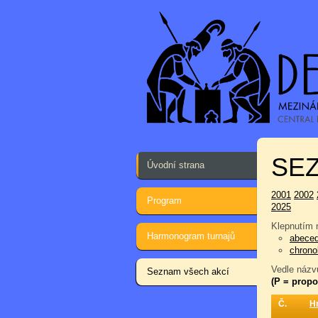
SEZ
Úvodní strana
2001
2002
Program
2025
Klepnutím n
Harmonogram turnajů
abece
chrono
Vedle názvu
Seznam všech akcí
(P = propo
Č.
H