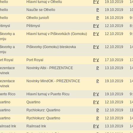
hello
Hlavní turnaj v Othellu
P
V
19.10.2019
1
hello
Naučte se Othello
P
19.10.2019
1
hello
Othello junioři
P
16.10.2019
9
timysl
Pětimysl
P
V
12.10.2019
8
škvorky a
Hlavní turnaj v Piškvorkách (Gomoku)
P
V
12.10.2019
9
enju
škvorky a
Piškvorky (Gomoku) bleskovka
P
V
12.10.2019
1
enju
rt Royal
Port Royal
P
V
17.10.2019
1
rezentace
Novinky Albi - PREZENTACE
P
13.10.2019
1
ovinek
rezentace
Novinky MindOK - PREZENTACE
P
19.10.2019
1
ovinek
erto Rico
Hlavní turnaj v Puerto Ricu
P
V
19.10.2019
9
artino
Quartino
P
V
12.10.2019
1
artino
Rychlokurz: Quartino
P
12.10.2019
1
artino
Rychlokurz: Quartino
P
12.10.2019
1
ilroad Ink
Railroad Ink
P
V
13.10.2019
1