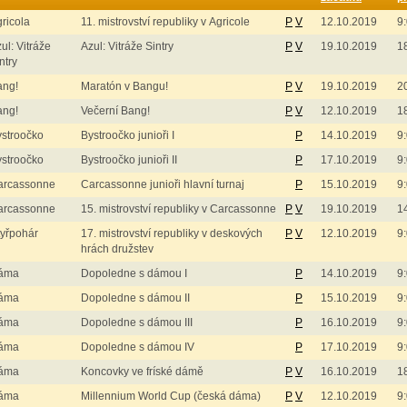
ricola
11. mistrovství republiky v Agricole
P
V
12.10.2019
9
ul: Vitráže
Azul: Vitráže Sintry
P
V
19.10.2019
1
ntry
ang!
Maratón v Bangu!
P
V
19.10.2019
2
ang!
Večerní Bang!
P
V
12.10.2019
1
stroočko
Bystroočko junioři I
P
14.10.2019
9
stroočko
Bystroočko junioři II
P
17.10.2019
9
arcassonne
Carcassonne junioři hlavní turnaj
P
15.10.2019
9
arcassonne
15. mistrovství republiky v Carcassonne
P
V
19.10.2019
1
yřpohár
17. mistrovství republiky v deskových
P
V
12.10.2019
9
hrách družstev
áma
Dopoledne s dámou I
P
14.10.2019
9
áma
Dopoledne s dámou II
P
15.10.2019
9
áma
Dopoledne s dámou III
P
16.10.2019
9
áma
Dopoledne s dámou IV
P
17.10.2019
9
áma
Koncovky ve fríské dámě
P
V
16.10.2019
1
áma
Millennium World Cup (česká dáma)
P
V
12.10.2019
9