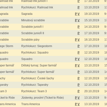
ilroad Ink
Railroad Ink junioři I
P
17.10.2019
9
ilroad Ink
Rychlokurz: Railroad Ink
P
13.10.2019
1
agrada
Sagrada
P
V
19.10.2019
9
crabble
Minutový scrabble
P
V
15.10.2019
1
crabble
Scrabble junioři I
P
14.10.2019
9
crabble
Scrabble junioři II
P
17.10.2019
9
crabble
Scrabble páry
P
V
16.10.2019
1
iege Storm
Rychlokurz: Siegestorm
P
17.10.2019
1
quadro
Rychlokurz: Squadro
P
12.10.2019
1
quadro
Squadro
P
V
12.10.2019
1
per farmář
Dětský turnaj: Super farmář
P
V
13.10.2019
1
per farmář
Rychlokurz: Super farmář
P
13.10.2019
1
achy
Rychlokurz: České šachy
P
12.10.2019
1
pestry
Rychlokurz: Tapestry
P
12.10.2019
1
eam 3
Rychlokurz: Team 3
P
20.10.2019
1
cket to Ride
Jízdenky, prosím! (Ticket to Ride)
P
V
13.10.2019
9
ans America
Trans America
P
V
13.10.2019
1