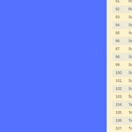
91.
Ra
92.
Ra
93.
S
94.
S
95.
S
96.
S
97.
S
98.
S
99.
S
100.
S
101.
Su
102.
Su
103.
Š
104.
Ta
105.
T
106.
Ti
107.
Tr