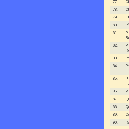
77.
Ot
78.
Ot
79.
Ot
80.
Pě
81.
Pi
R
82.
Pi
R
83.
Po
84.
P
n
85.
P
n
86.
Pu
87.
Qu
88.
Qu
89.
Qu
90.
Ra