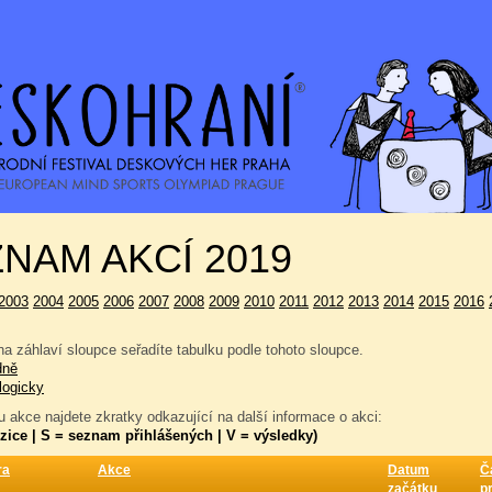
NAM AKCÍ 2019
2003
2004
2005
2006
2007
2008
2009
2010
2011
2012
2013
2014
2015
2016
a záhlaví sloupce seřadíte tabulku podle tohoto sloupce.
dně
logicky
 akce najdete zkratky odkazující na další informace o akci:
zice | S = seznam přihlášených | V = výsledky)
ra
Akce
Datum
Č
začátku
p