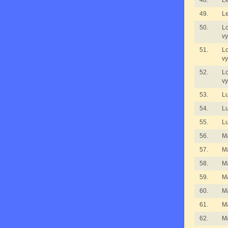
48.
L
49.
L
50.
Lo
vy
51.
Lo
vy
52.
Lo
vy
53.
L
54.
L
55.
L
56.
M
57.
M
58.
M
59.
M
60.
M
61.
M
62.
M