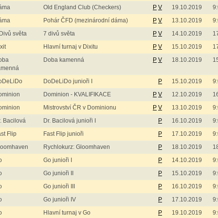
áma
Old England Club (Checkers)
P
V
19.10.2019
9
áma
Pohár ČFD (mezinárodní dáma)
P
V
13.10.2019
9
Divů světa
7 divů světa
P
V
14.10.2019
1
xit
Hlavní turnaj v Dixitu
P
V
15.10.2019
1
oba
Doba kamenná
P
V
18.10.2019
1
amenná
oDeLiDo
DoDeLiDo junioři I
P
15.10.2019
9
ominion
Dominion - KVALIFIKACE
P
V
12.10.2019
1
ominion
Mistrovství ČR v Dominionu
P
V
13.10.2019
9
. Bacilová
Dr. Bacilová junioři I
P
16.10.2019
9
st Flip
Fast Flip junioři
P
17.10.2019
9
loomhaven
Rychlokurz: Gloomhaven
P
18.10.2019
1
o
Go junioři I
P
14.10.2019
9
o
Go junioři II
P
15.10.2019
9
o
Go junioři III
P
16.10.2019
9
o
Go junioři IV
P
17.10.2019
9
o
Hlavní turnaj v Go
P
19.10.2019
9