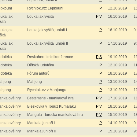
epkouni
Lepkouni junioři II
P
17.10.2019
9
epkouni
Rychlokurz: Lepkouni
P
12.10.2019
1
uka jak
Louka jak vyšitá
P
V
16.10.2019
1
šitá
uka jak
Louka jak vyšitá junioři I
P
16.10.2019
9
šitá
uka jak
Louka jak vyšitá junioři II
P
17.10.2019
9
šitá
udotéka
Deskoherní minikonference
P
S
19.10.2019
1
udotéka
Dětská ludotéka
P
12.10.2019
1
udotéka
Fórum autorů
P
18.10.2019
1
ahjong
Mahjong
P
13.10.2019
1
ahjong
Rychlokurz v Mahjongu
P
13.10.2019
1
ankalové hry
Bestemshe - mankalová hra
P
V
17.10.2019
1
ankalové hry
Bleskovka v Toguz Kumalaku
P
V
18.10.2019
1
ankalové hry
Mangala - turecká mankalová hra
P
V
15.10.2019
1
ankalové hry
Mankala junioři I
P
14.10.2019
9
ankalové hry
Mankala junioři II
P
15.10.2019
9