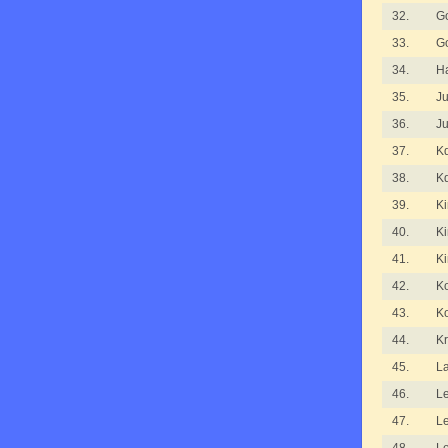
32.
Go
33.
Go
34.
H
35.
J
36.
J
37.
Kd
38.
Kd
39.
K
40.
K
41.
K
42.
Ko
43.
Ko
44.
Kr
45.
L
46.
L
47.
L