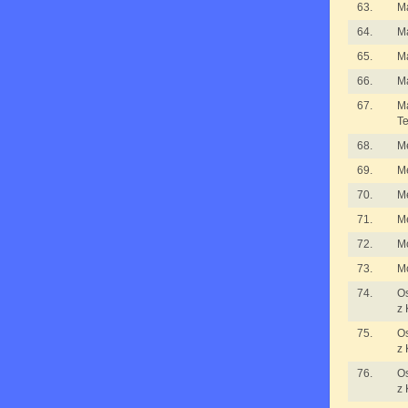
63.
M
64.
M
65.
M
66.
M
67.
Ma
T
68.
M
69.
M
70.
M
71.
M
72.
Mo
73.
Mo
74.
Os
z 
75.
Os
z 
76.
Os
z 