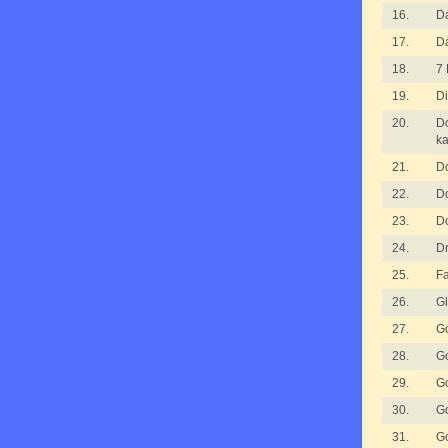
16.
D
17.
D
18.
7 
19.
Di
20.
D
k
21.
D
22.
D
23.
D
24.
Dr
25.
Fa
26.
G
27.
G
28.
G
29.
G
30.
G
31.
G