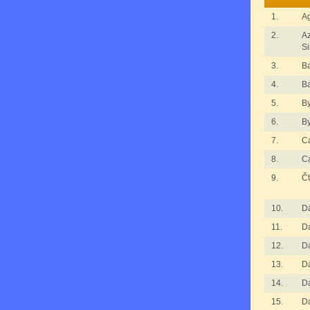
1.
Ag
2.
Az
Si
3.
B
4.
B
5.
By
6.
By
7.
C
8.
C
9.
Čt
10.
D
11.
D
12.
D
13.
D
14.
D
15.
D