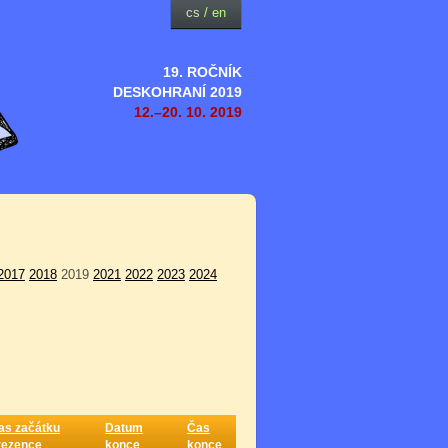
cs
/
en
19. ROČNÍK
DESKOHRANÍ 2019
12.–20. 10. 2019
2017
2018
2019
2021
2022
2023
2024
as začátku
Datum
Čas
rezence
konce
konce