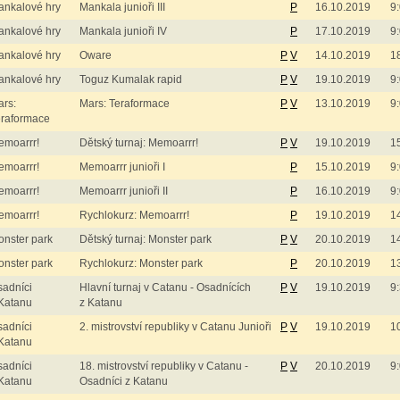
ankalové hry
Mankala junioři III
P
16.10.2019
9
ankalové hry
Mankala junioři IV
P
17.10.2019
9
ankalové hry
Oware
P
V
14.10.2019
1
ankalové hry
Toguz Kumalak rapid
P
V
19.10.2019
9
rs:
Mars: Teraformace
P
V
13.10.2019
9
eraformace
emoarrr!
Dětský turnaj: Memoarrr!
P
V
19.10.2019
1
emoarrr!
Memoarrr junioři I
P
15.10.2019
9
emoarrr!
Memoarrr junioři II
P
16.10.2019
9
emoarrr!
Rychlokurz: Memoarrr!
P
19.10.2019
1
nster park
Dětský turnaj: Monster park
P
V
20.10.2019
1
nster park
Rychlokurz: Monster park
P
20.10.2019
1
adníci
Hlavní turnaj v Catanu - Osadnících
P
V
19.10.2019
9
Katanu
z Katanu
adníci
2. mistrovství republiky v Catanu Junioři
P
V
19.10.2019
1
Katanu
adníci
18. mistrovství republiky v Catanu -
P
V
20.10.2019
9
Katanu
Osadníci z Katanu