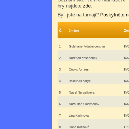
hry najdete
zde
.
Byli jste na turnaji?
Poskytněte n
Č.
Jméno
Ze
1.
Gulzhanat Aldabergenova
KA
2.
Nurzhan Yessenbek
KA
3.
Серик Актаев
KA
4.
Balnur Aizharyk
KA
5.
Nazel Nurgaliyeva
KA
6.
Nursultan Suleimenov
KA
7.
Lina Karimova
KA
8.
Hana Kotinová
CZ