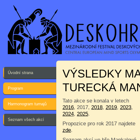
VÝSLEDKY MA
Úvodní strana
TURECKÁ MA
Program
Tato akce se konala v letech
Harmonogram turnajů
2016
, 2017,
2018
,
2019
,
2023
,
2024
,
2025
.
Seznam všech akcí
Propozice pro rok 2017 najdete
zde
.
Seznam akcí ve hře Mankalové