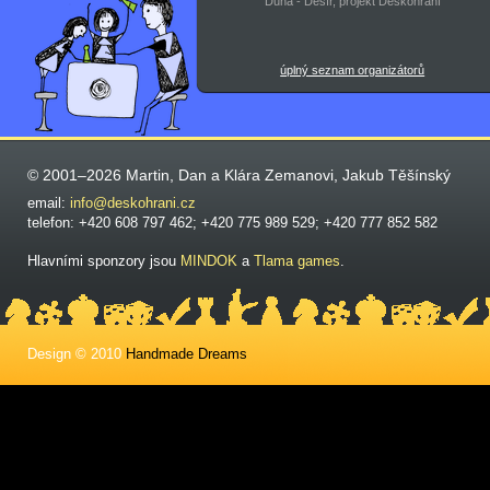
Duha - Děsír, projekt Deskohraní
úplný seznam organizátorů
© 2001–2026 Martin, Dan a Klára Zemanovi, Jakub Těšínský
email:
info@deskohrani.cz
telefon: +420 608 797 462; +420 775 989 529; +420 777 852 582
Hlavními sponzory jsou
MINDOK
a
Tlama games
.
Design © 2010
Handmade Dreams