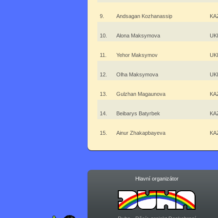
9.
Andsagan Kozhanassip
KA
10.
Alona Maksymova
UK
11.
Yehor Maksymov
UK
12.
Olha Maksymova
UK
13.
Gulzhan Magaunova
KA
14.
Beibarys Batyrbek
KA
15.
Ainur Zhakapbayeva
KA
Hlavní organizátor