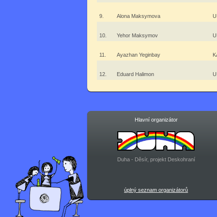
9.
Alona Maksymova
U
10.
Yehor Maksymov
U
11.
Ayazhan Yeginbay
K
12.
Eduard Halimon
U
Hlavní organizátor
Duha - Děsír, projekt Deskohraní
úplný seznam organizátorů