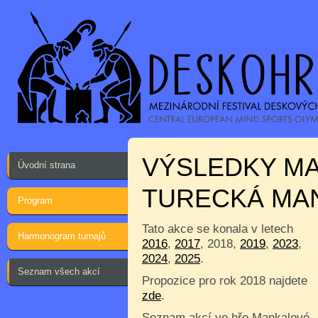
VÝSLEDKY MA
Úvodní strana
TURECKÁ MA
Program
Tato akce se konala v letech
Harmonogram turnajů
2016
,
2017
, 2018,
2019
,
2023
,
2024
,
2025
.
Seznam všech akcí
Propozice pro rok 2018 najdete
zde
.
Seznam akcí ve hře Mankalové