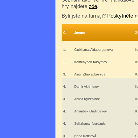
hry najdete
zde
.
Byli jste na turnaji?
Poskytněte n
Č.
Jméno
Z
1.
Gulzhanat Aldabergenova
K
1.
Kamchybek Kasymov
K
3.
Ainur Zhakapbayeva
K
4.
Damir Akhmetov
K
4.
Abilda Kyzzhibek
K
4.
Amanbek Ondirbayev
K
4.
Seiitzhapar Nurdaulet
K
4.
Hana Kotinová
C