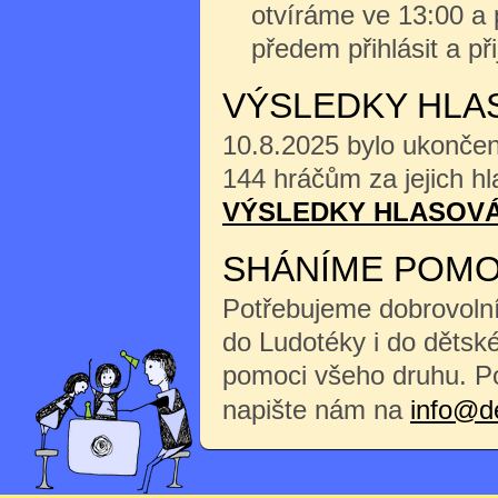
otvíráme ve 13:00 a 
předem přihlásit a při
VÝSLEDKY HLAS
10.8.2025 bylo ukonče
144 hráčům za jejich hl
VÝSLEDKY HLASOVÁ
SHÁNÍME POMO
Potřebujeme dobrovoln
do Ludotéky i do dětské
pomoci všeho druhu. P
napište nám na
info@d