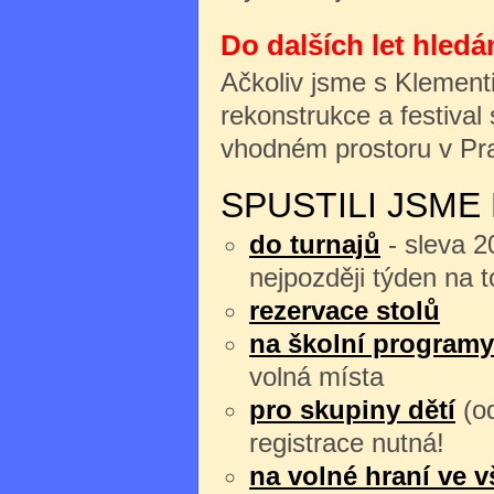
Do dalších let hledá
Ačkoliv jsme s Klement
rekonstrukce a festival
vhodném prostoru v P
SPUSTILI JSME
do turnajů
- sleva 2
nejpozději týden na t
rezervace stolů
na školní program
volná místa
pro skupiny dětí
(o
registrace nutná!
na volné hraní ve 