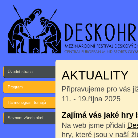
AKTUALITY
Úvodní strana
Program
Připravujeme pro vás ji
11. - 19.října 2025
Harmonogram turnajů
Zajímá vás jaké hry
Seznam všech akcí
Na web jsme přidali
De
hry, které jsou v naší ž