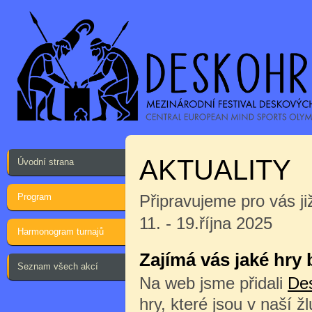
AKTUALITY
Úvodní strana
Program
Připravujeme pro vás ji
11. - 19.října 2025
Harmonogram turnajů
Zajímá vás jaké hry
Seznam všech akcí
Na web jsme přidali
De
hry, které jsou v naší ž