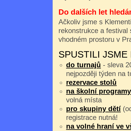
Do dalších let hledá
Ačkoliv jsme s Klement
rekonstrukce a festival
vhodném prostoru v P
SPUSTILI JSME
do turnajů
- sleva 2
nejpozději týden na t
rezervace stolů
na školní program
volná místa
pro skupiny dětí
(o
registrace nutná!
na volné hraní ve 