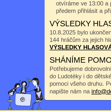
otvíráme ve 13:00 a 
předem přihlásit a při
VÝSLEDKY HLAS
10.8.2025 bylo ukonče
144 hráčům za jejich hl
VÝSLEDKY HLASOVÁ
SHÁNÍME POMO
Potřebujeme dobrovoln
do Ludotéky i do dětské
pomoci všeho druhu. P
napište nám na
info@d