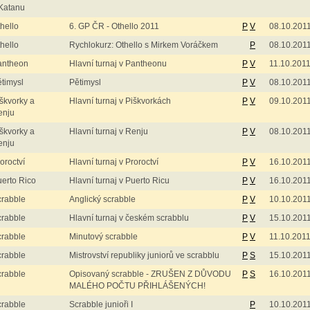
Katanu
hello
6. GP ČR - Othello 2011
P
V
08.10.201
hello
Rychlokurz: Othello s Mirkem Voráčkem
P
08.10.201
antheon
Hlavní turnaj v Pantheonu
P
V
11.10.201
timysl
Pětimysl
P
V
08.10.201
škvorky a
Hlavní turnaj v Piškvorkách
P
V
09.10.201
enju
škvorky a
Hlavní turnaj v Renju
P
V
08.10.201
enju
oroctví
Hlavní turnaj v Proroctví
P
V
16.10.201
erto Rico
Hlavní turnaj v Puerto Ricu
P
V
16.10.201
crabble
Anglický scrabble
P
V
10.10.201
crabble
Hlavní turnaj v českém scrabblu
P
V
15.10.201
crabble
Minutový scrabble
P
V
11.10.201
crabble
Mistrovství republiky juniorů ve scrabblu
P
S
15.10.201
crabble
Opisovaný scrabble - ZRUŠEN Z DŮVODU
P
S
16.10.201
MALÉHO POČTU PŘIHLÁŠENÝCH!
crabble
Scrabble junioři I
P
10.10.201