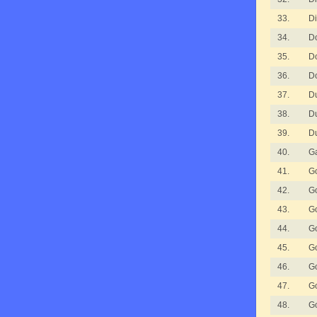
33.
Di
34.
D
35.
D
36.
D
37.
D
38.
D
39.
D
40.
Ga
41.
G
42.
G
43.
G
44.
G
45.
G
46.
G
47.
G
48.
G