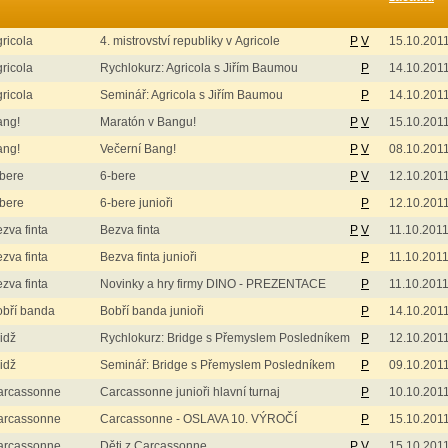
ricola
4. mistrovství republiky v Agricole
P
V
15.10.201
ricola
Rychlokurz: Agricola s Jiřím Baumou
P
14.10.201
ricola
Seminář: Agricola s Jiřím Baumou
P
14.10.201
ang!
Maratón v Bangu!
P
V
15.10.201
ang!
Večerní Bang!
P
V
08.10.201
bere
6-bere
P
V
12.10.201
bere
6-bere junioři
P
12.10.201
zva finta
Bezva finta
P
V
11.10.201
zva finta
Bezva finta junioři
P
11.10.201
zva finta
Novinky a hry firmy DINO - PREZENTACE
P
11.10.201
obří banda
Bobří banda junioři
P
14.10.201
idž
Rychlokurz: Bridge s Přemyslem Posledníkem
P
12.10.201
idž
Seminář: Bridge s Přemyslem Posledníkem
P
09.10.201
arcassonne
Carcassonne junioři hlavní turnaj
P
10.10.201
arcassonne
Carcassonne - OSLAVA 10. VÝROČÍ
P
15.10.201
arcassonne
Děti z Carcassonne
P
V
15.10.201