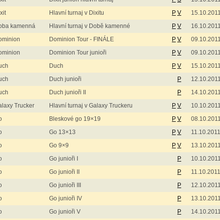
xit
Hlavní turnaj v Dixitu
P
V
15.10.201
oba kamenná
Hlavní turnaj v Době kamenné
P
V
16.10.201
ominion
Dominion Tour - FINÁLE
P
V
09.10.201
ominion
Dominion Tour junioři
P
V
09.10.201
uch
Duch
P
V
15.10.201
uch
Duch junioři
P
12.10.201
uch
Duch junioři II
P
14.10.201
laxy Trucker
Hlavní turnaj v Galaxy Truckeru
P
V
10.10.201
o
Bleskové go 19×19
P
V
08.10.201
o
Go 13×13
P
V
11.10.201
o
Go 9×9
P
V
13.10.201
o
Go junioři I
P
10.10.201
o
Go junioři II
P
11.10.201
o
Go junioři III
P
12.10.201
o
Go junioři IV
P
13.10.201
o
Go junioři V
P
14.10.201