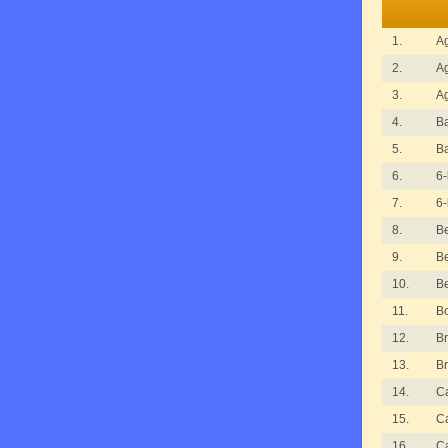
1.
Ag
2.
Ag
3.
Ag
4.
B
5.
B
6.
6-
7.
6-
8.
Be
9.
Be
10.
Be
11.
B
12.
Br
13.
Br
14.
C
15.
C
16.
C