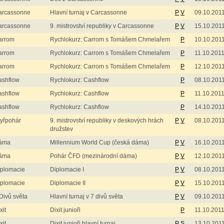
arcassonne
Hlavní turnaj v Carcassonne
P
V
09.10.201
arcassonne
9. mistrovství republiky v Carcassonne
P
V
15.10.201
arrom
Rychlokurz: Carrom s Tomášem Chmelařem
P
10.10.201
arrom
Rychlokurz: Carrom s Tomášem Chmelařem
P
11.10.201
arrom
Rychlokurz: Carrom s Tomášem Chmelařem
P
12.10.201
ashflow
Rychlokurz: Cashflow
P
08.10.201
ashflow
Rychlokurz: Cashflow
P
11.10.201
ashflow
Rychlokurz: Cashflow
P
14.10.201
yřpohár
9. mistrovství republiky v deskových hrách
P
V
08.10.201
družstev
áma
Millennium World Cup (česká dáma)
P
V
16.10.201
áma
Pohár ČFD (mezinárodní dáma)
P
V
12.10.201
iplomacie
Diplomacie I
P
V
08.10.201
iplomacie
Diplomacie II
P
V
15.10.201
Divů světa
Hlavní turnaj v 7 divů světa
P
V
09.10.201
xit
Dixit junioři
P
11.10.201
xit
Dixit junioři hlavní turnaj
P
S
13.10.201