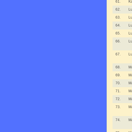
61.
K
62.
L
63.
L
64.
L
65.
L
66.
L
67.
L
68.
Ma
69.
M
70.
M
71.
M
72.
M
73.
M
74.
M