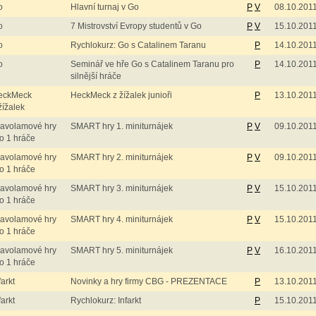
o
Hlavní turnaj v Go
P
V
08.10.201
o
7 Mistrovství Evropy studentů v Go
P
V
15.10.201
o
Rychlokurz: Go s Catalinem Taranu
P
14.10.201
o
Seminář ve hře Go s Catalinem Taranu pro
P
14.10.201
silnější hráče
eckMeck
HeckMeck z žížalek junioři
P
13.10.201
žížalek
lavolamové hry
SMART hry 1. miniturnájek
P
V
09.10.201
o 1 hráče
lavolamové hry
SMART hry 2. miniturnájek
P
V
09.10.201
o 1 hráče
lavolamové hry
SMART hry 3. miniturnájek
P
V
15.10.201
o 1 hráče
lavolamové hry
SMART hry 4. miniturnájek
P
V
15.10.201
o 1 hráče
lavolamové hry
SMART hry 5. miniturnájek
P
V
16.10.201
o 1 hráče
farkt
Novinky a hry firmy CBG - PREZENTACE
P
13.10.201
farkt
Rychlokurz: Infarkt
P
15.10.201