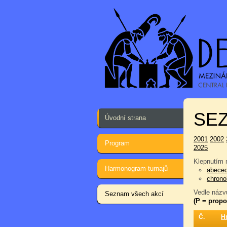
SEZ
Úvodní strana
2001
2002
Program
2025
Klepnutím n
Harmonogram turnajů
abece
chrono
Vedle názvu
Seznam všech akcí
(P = propo
Č.
H