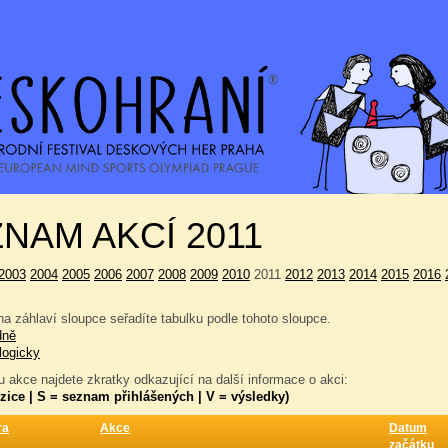
NAM AKCÍ 2011
2003
2004
2005
2006
2007
2008
2009
2010
2011
2012
2013
2014
2015
2016
a záhlaví sloupce seřadíte tabulku podle tohoto sloupce.
dně
logicky
 akce najdete zkratky odkazující na další informace o akci:
zice | S = seznam přihlášených | V = výsledky)
ra
Akce
Datum
začátku