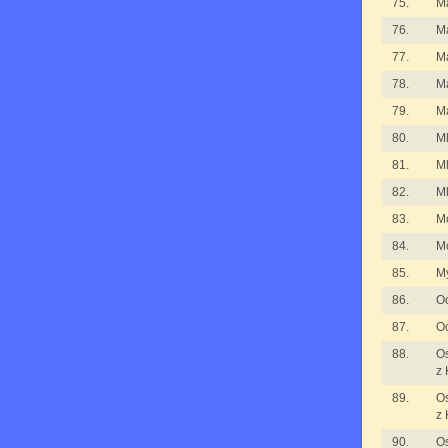
75.
M
76.
M
77.
M
78.
M
79.
M
80.
Ml
81.
Ml
82.
Ml
83.
M
84.
M
85.
My
86.
Oc
87.
Oc
88.
Os
z 
89.
Os
z 
90.
Os