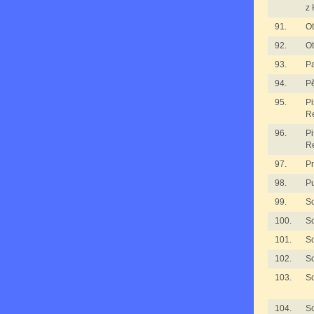
z 
91.
Ot
92.
Ot
93.
P
94.
Pě
95.
Pi
R
96.
Pi
R
97.
Pr
98.
Pu
99.
S
100.
S
101.
S
102.
S
103.
S
104.
S