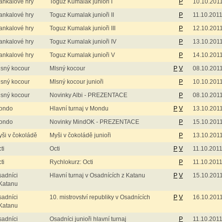
ankalové hry
Toguz Kumalak junioři I
P
10.10.201
ankalové hry
Toguz Kumalak junioři II
P
11.10.201
ankalové hry
Toguz Kumalak junioři III
P
12.10.201
ankalové hry
Toguz Kumalak junioři IV
P
13.10.201
ankalové hry
Toguz Kumalak junioři V
P
14.10.201
sný kocour
Mlsný kocour
P
V
08.10.201
sný kocour
Mlsný kocour junioři
P
10.10.201
sný kocour
Novinky Albi - PREZENTACE
P
08.10.201
ondo
Hlavní turnaj v Mondu
P
V
13.10.201
ondo
Novinky MindOK - PREZENTACE
P
15.10.201
ši v čokoládě
Myši v čokoládě junioři
P
13.10.201
ti
Octi
P
V
11.10.201
ti
Rychlokurz: Octi
P
11.10.201
adníci
Hlavní turnaj v Osadnících z Katanu
P
V
15.10.201
Katanu
adníci
10. mistrovství republiky v Osadnících
P
V
16.10.201
Katanu
adníci
Osadníci junioři hlavní turnaj
P
11.10.201