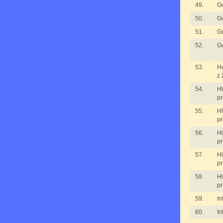
49.
G
50.
G
51.
G
52.
G
53.
H
z 
54.
H
pr
55.
H
pr
56.
H
pr
57.
H
pr
58.
H
pr
59.
In
60.
In