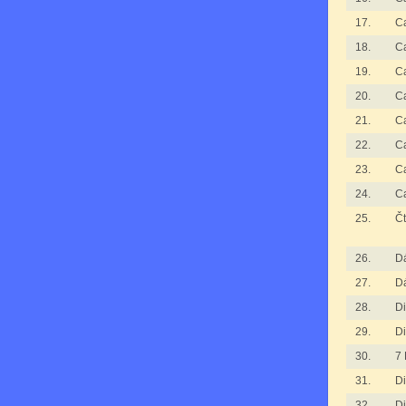
17.
C
18.
C
19.
C
20.
C
21.
C
22.
C
23.
C
24.
C
25.
Čt
26.
D
27.
D
28.
D
29.
D
30.
7 
31.
Di
32.
Di