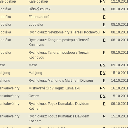
aleidoskop
Kaleidoskop
P
V
12.10.201
udotéka
Dětský koutek
P
08.10.201
udotéka
Fórum autorů
P
udotéka
Ludotéka
P
08.10.201
udotéka
Rychlokurz: Nevidomé hry s Terezií Kochovou
P
08.10.201
udotéka
Rychlokurz: Tangram poslepu s Terezií
P
08.10.201
Kochovou
udotéka
Rychlokurz: Tangram poslepu s Terezií
P
09.10.201
Kochovou
fie
Mafie
P
V
09.10.201
ahjong
Mahjong
P
V
15.10.201
ahjong
Rychlokurz: Mahjong s Martinem Divišem
P
14.10.201
ankalové hry
Mistrovství ČR v Toguz Kumalaku
P
V
16.10.201
ankalové hry
Oware
P
V
15.10.201
ankalové hry
Rychlokurz: Toguz Kumalak s Davidem
P
09.10.201
Kotinem
ankalové hry
Rychlokurz: Toguz Kumalak s Davidem
P
15.10.201
Kotinem