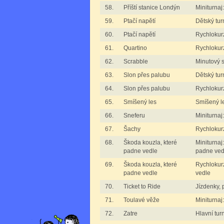
58.
Příští stanice Londýn
Miniturnaj
59.
Ptačí napětí
Dětský tur
60.
Ptačí napětí
Rychlokurz
61.
Quartino
Rychlokurz
62.
Scrabble
Minutový 
63.
Slon přes palubu
Dětský tur
64.
Slon přes palubu
Rychlokur
65.
Smíšený les
Smíšený l
66.
Sneferu
Miniturnaj
67.
Šachy
Rychlokurz
68.
Škoda kouzla, které
Miniturnaj
padne vedle
padne ved
69.
Škoda kouzla, které
Rychlokur
padne vedle
vedle
70.
Ticket to Ride
Jízdenky, 
71.
Toulavé věže
Miniturnaj
72.
Zatre
Hlavní tur