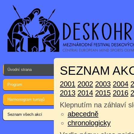
SEZNAM AKC
Úvodní strana
2001
2002
2003
2004
Program
2013
2014
2015
2016
Harmonogram turnajů
Klepnutím na záhlaví sl
abecedně
Seznam všech akcí
chronologicky