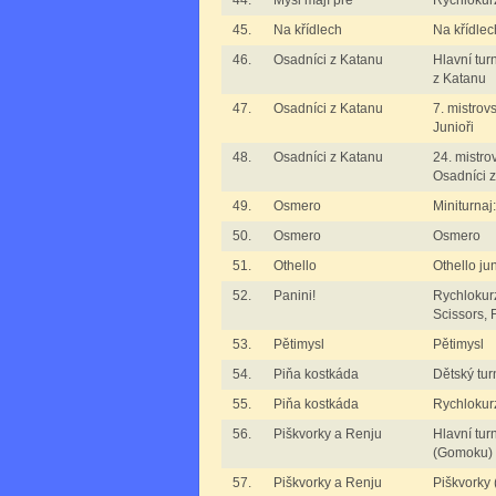
44.
Myši mají pré
Rychlokurz
45.
Na křídlech
Na křídlec
46.
Osadníci z Katanu
Hlavní tur
z Katanu
47.
Osadníci z Katanu
7. mistrov
Junioři
48.
Osadníci z Katanu
24. mistro
Osadníci 
49.
Osmero
Miniturna
50.
Osmero
Osmero
51.
Othello
Othello jun
52.
Panini!
Rychlokurz
Scissors, F
53.
Pětimysl
Pětimysl
54.
Piňa kostkáda
Dětský tur
55.
Piňa kostkáda
Rychlokur
56.
Piškvorky a Renju
Hlavní tur
(Gomoku)
57.
Piškvorky a Renju
Piškvorky