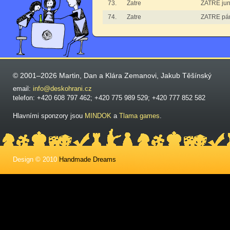
73.
Zatre
ZATRE jun
74.
Zatre
ZATRE pá
© 2001–2026 Martin, Dan a Klára Zemanovi, Jakub Těšínský
email:
info@deskohrani.cz
telefon: +420 608 797 462; +420 775 989 529; +420 777 852 582
Hlavními sponzory jsou
MINDOK
a
Tlama games
.
Design © 2010
Handmade Dreams