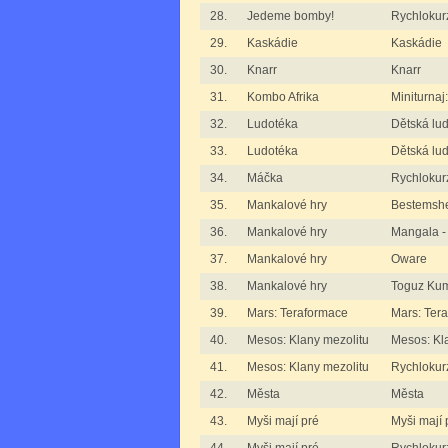
28.
Jedeme bomby!
Rychlokur
29.
Kaskádie
Kaskádie
30.
Knarr
Knarr
31.
Kombo Afrika
Miniturnaj
32.
Ludotéka
Dětská lu
33.
Ludotéka
Dětská lud
34.
Máčka
Rychlokur
35.
Mankalové hry
Bestemshe
36.
Mankalové hry
Mangala -
37.
Mankalové hry
Oware
38.
Mankalové hry
Toguz Kum
39.
Mars: Teraformace
Mars: Ter
40.
Mesos: Klany mezolitu
Mesos: Kl
41.
Mesos: Klany mezolitu
Rychlokurz
42.
Města
Města
43.
Myši mají pré
Myši mají 