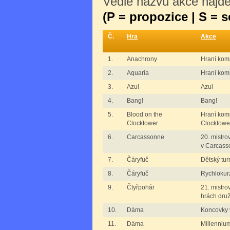
Vedle názvu akce najdet
(P = propozice | S = 
Č.
Hra
Akce
1.
Anachrony
Hraní kom
2.
Aquaria
Hraní komp
3.
Azul
Azul
4.
Bang!
Bang!
5.
Blood on the
Hraní komp
Clocktower
Clocktowe
6.
Carcassonne
20. mistro
v Carcass
7.
Čáryfuč
Dětský tur
8.
Čáryfuč
Rychlokur
9.
Čtyřpohár
21. mistro
hrách dru
10.
Dáma
Koncovky 
11.
Dáma
Millenniu