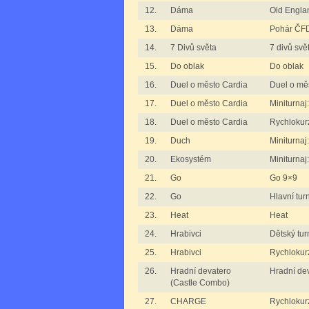
12.
Dáma
Old Engla
13.
Dáma
Pohár ČFD
14.
7 Divů světa
7 divů svě
15.
Do oblak
Do oblak
16.
Duel o město Cardia
Duel o mě
17.
Duel o město Cardia
Miniturnaj
18.
Duel o město Cardia
Rychlokur
19.
Duch
Miniturnaj
20.
Ekosystém
Miniturnaj
21.
Go
Go 9×9
22.
Go
Hlavní tur
23.
Heat
Heat
24.
Hrabivci
Dětský tur
25.
Hrabivci
Rychlokurz
26.
Hradní devatero
Hradní de
(Castle Combo)
27.
CHARGE
Rychloku