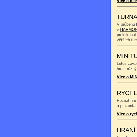
Více o dět
TURNA
V průběhu 
v
HARMON
prokliknout
větších tu
MINIT
Letos zavád
hru s různý
Více o MIN
RYCHL
Poznat hru 
a prezentac
Více o ryc
HRANÍ