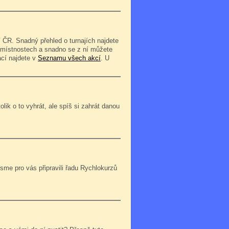
 ČR. Snadný přehled o turnajích najdete
o místnostech a snadno se z ní můžete
ací najdete v
Seznamu všech akcí
. U
lik o to vyhrát, ale spíš si zahrát danou
jsme pro vás připravili řadu Rychlokurzů