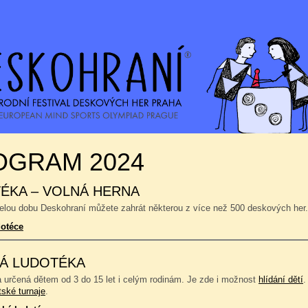
OGRAM 2024
ÉKA – VOLNÁ HERNA
celou dobu Deskohraní můžete zahrát některou z více než 500 deskových her.
dotéce
Á LUDOTÉKA
a určená dětem od 3 do 15 let i celým rodinám. Je zde i možnost
hlídání dětí
.
tské turnaje
.