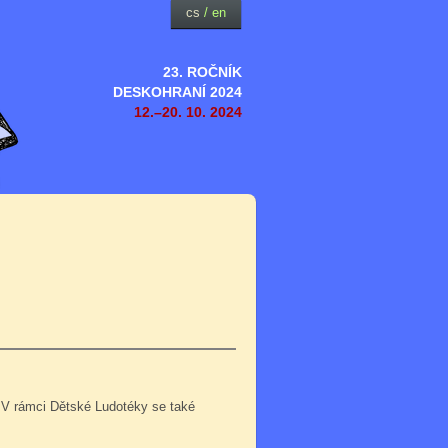
cs
/
en
23. ROČNÍK
DESKOHRANÍ 2024
12.–20. 10. 2024
 V rámci Dětské Ludotéky se také