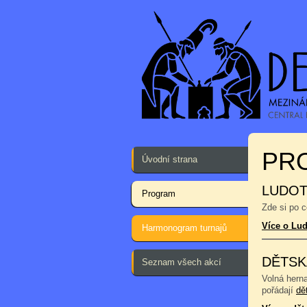
PR
Úvodní strana
LUDOT
Program
Zde si po 
Více o Lu
Harmonogram turnajů
DĚTSK
Seznam všech akcí
Volná hern
pořádají
dě