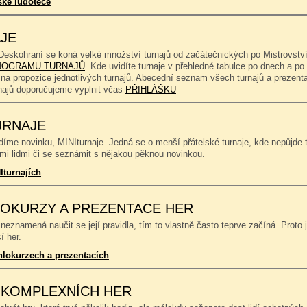
ské ludotéce
JE
Deskohraní se koná velké množství turnajů od začátečnických po Mistrovství
OGRAMU TURNAJŮ
. Kde uvidíte turnaje v přehledné tabulce po dnech a p
 na propozice jednotlivých turnajů. Abecední seznam všech turnajů a prezent
rnajů doporučujeme vyplnit včas
PŘIHLÁŠKU
URNAJE
íme novinku, MINIturnaje. Jedná se o menší přátelské turnaje, kde nepůjde to
mi lidmi či se seznámit s nějakou pěknou novinkou.
Iturnajích
OKURZY A PREZENTACE HER
neznamená naučit se její pravidla, tím to vlastně často teprve začíná. Proto 
í her.
hlokurzech a prezentacích
 KOMPLEXNÍCH HER