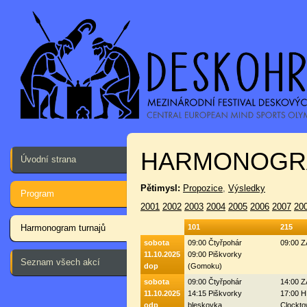
HARMONOGR
Úvodní strana
Pětimysl:
Propozice
,
Výsledky
Program
2001
2002
2003
2004
2005
2006
2007
20
Harmonogram turnajů
101
215
sobota
09:00 Čtyřpohár
09:00 
11.10.2025
09:00 Piškvorky
Seznam všech akcí
dop
(Gomoku)
sobota
09:00 Čtyřpohár
14:00 
11.10.2025
14:15 Piškvorky
17:00 H
odp
bleskovka
Clockto