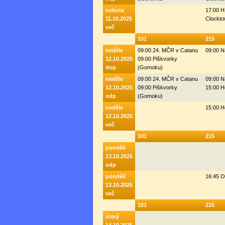
sobota
17:00 H
11.10.2025
Clockto
več
101
215
neděle
09:00 24. MČR v Catanu
09:00 N
12.10.2025
09:00 Piškvorky
dop
(Gomoku)
neděle
09:00 24. MČR v Catanu
09:00 N
12.10.2025
09:00 Piškvorky
15:00 H
odp
(Gomoku)
neděle
15:00 H
12.10.2025
več
101
215
pondělí
13.10.2025
odp
pondělí
16:45 
13.10.2025
več
101
215
úterý