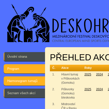
PŘEHLED AKC
Úvodní strana
Č.
Akce
Roky
Program
1.
Hlavní turnaj
2025
2024
v Piškvorkách
Harmonogram turnajů
(Gomoku)
2.
Piškvorky
2025
2024
Seznam všech akcí
(Gomoku)
bleskovka
3.
Mistrovství
ČR v Renju