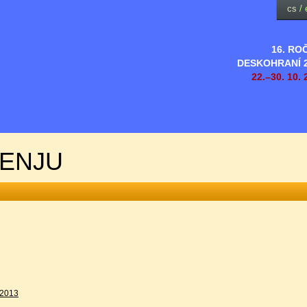
cs
/
16. RO
DESKOHRANÍ 
22.–30. 10. 
RENJU
2013