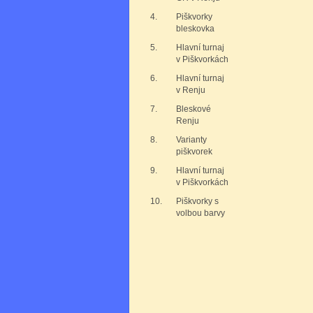
4.
Piškvorky
bleskovka
5.
Hlavní turnaj
v Piškvorkách
6.
Hlavní turnaj
v Renju
7.
Bleskové
Renju
8.
Varianty
piškvorek
9.
Hlavní turnaj
v Piškvorkách
10.
Piškvorky s
volbou barvy